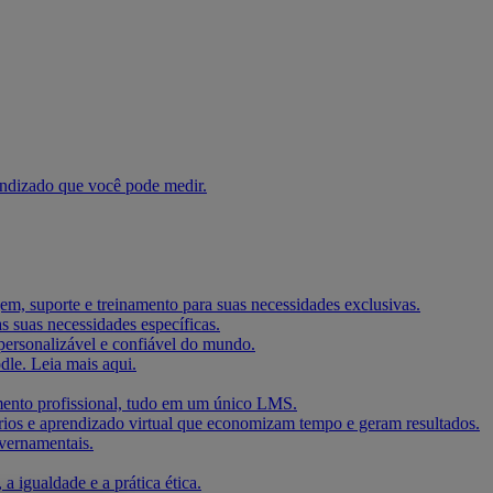
endizado que você pode medir.
m, suporte e treinamento para suas necessidades exclusivas.
 suas necessidades específicas.
personalizável e confiável do mundo.
le. Leia mais aqui.
imento profissional, tudo em um único LMS.
rios e aprendizado virtual que economizam tempo e geram resultados.
vernamentais.
igualdade e a prática ética.