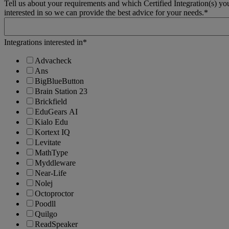
Tell us about your requirements and which Certified Integration(s) yo
interested in so we can provide the best advice for your needs.
*
Integrations interested in
*
Advacheck
Ans
BigBlueButton
Brain Station 23
Brickfield
EduGears AI
Kialo Edu
Kortext IQ
Levitate
MathType
Myddleware
Near-Life
Nolej
Octoproctor
Poodll
Quilgo
ReadSpeaker