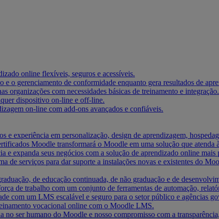
zado online flexíveis, seguros e acessíveis.
ção e o gerenciamento de conformidade enquanto gera resultados de apr
s organizações com necessidades básicas de treinamento e integração.
er dispositivo on-line e off-line.
dizagem on-line com add-ons avançados e confiáveis.
os e experiência em personalização, design de aprendizagem, hospedage
rtificados Moodle transformará o Moodle em uma solução que atenda às
ia e expanda seus negócios com a solução de aprendizado online mais 
de serviços para dar suporte a instalações novas e existentes do Mood
e graduação, de educação continuada, de não graduação e de desenvolv
força de trabalho com um conjunto de ferramentas de automação, relató
ade com um LMS escalável e seguro para o setor público e agências go
treinamento vocacional online com o Moodle LMS.
a no ser humano do Moodle e nosso compromisso com a transparência, a 