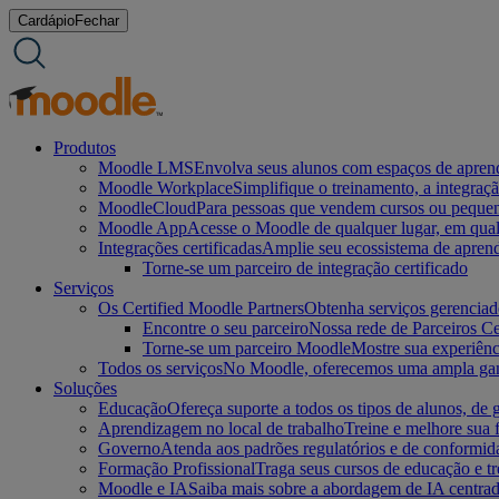
Ir
Cardápio
Fechar
para
o
conteúdo
Produtos
Moodle LMS
Envolva seus alunos com espaços de aprendi
Moodle Workplace
Simplifique o treinamento, a integra
MoodleCloud
Para pessoas que vendem cursos ou pequena
Moodle App
Acesse o Moodle de qualquer lugar, em qualqu
Integrações certificadas
Amplie seu ecossistema de apren
Torne-se um parceiro de integração certificado
Serviços
Os Certified Moodle Partners
Obtenha serviços gerenciad
Encontre o seu parceiro
Nossa rede de Parceiros Ce
Torne-se um parceiro Moodle
Mostre sua experiênc
Todos os serviços
No Moodle, oferecemos uma ampla gama 
Soluções
Educação
Ofereça suporte a todos os tipos de alunos, d
Aprendizagem no local de trabalho
Treine e melhore sua 
Governo
Atenda aos padrões regulatórios e de conformid
Formação Profissional
Traga seus cursos de educação e 
Moodle e IA
Saiba mais sobre a abordagem de IA centrad