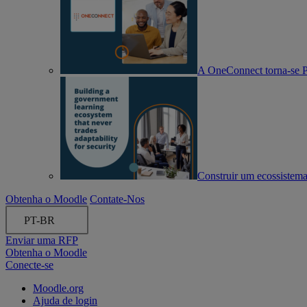
A OneConnect torna-se 
Construir um ecossistema
Obtenha o Moodle
Contate-Nos
PT-BR
Enviar uma RFP
Obtenha o Moodle
Conecte-se
Moodle.org
Ajuda de login