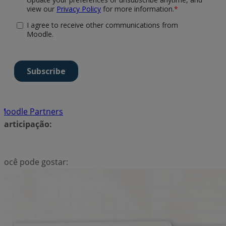
Moodle Partners
Participação:
Você pode gostar: