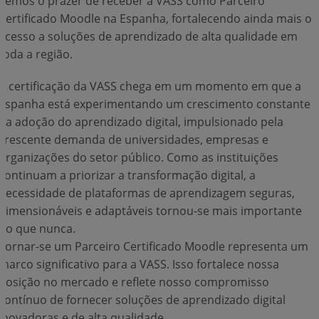
Temos o prazer de receber a VASS como Parceiro
Certificado Moodle na Espanha, fortalecendo ainda mais o
acesso a soluções de aprendizado de alta qualidade em
Conecte-se
toda a região.
A certificação da VASS chega em um momento em que a
Espanha está experimentando um crescimento constante
na adoção do aprendizado digital, impulsionado pela
crescente demanda de universidades, empresas e
organizações do setor público. Como as instituições
continuam a priorizar a transformação digital, a
necessidade de plataformas de aprendizagem seguras,
dimensionáveis e adaptáveis tornou-se mais importante
do que nunca.
Tornar-se um Parceiro Certificado Moodle representa um
marco significativo para a VASS. Isso fortalece nossa
posição no mercado e reflete nosso compromisso
contínuo de fornecer soluções de aprendizado digital
inovadoras e de alta qualidade.