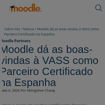
Ir
Produtos
para
Serviços
o
Soluções
conteúdo
Sobre nós
Sobre nós /
Notícia
/
Moodle dá as boas-vindas à VASS como
Recursos
Parceiro Certificado na Espanha
Moodle Partners
Contate-Nos
Moodle dá as boas-
vindas à VASS como
PT-BR
Parceiro Certificado
na Espanha
Enviar uma RFP
maio 6, 2026 Por Mongchee Chang
Obtenha o Moodle