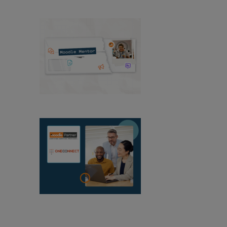
Mentor do Moodle:
agosto de 2026
A OneConnect torna-
se Parceira Certificada do Moodle em
Moçambique