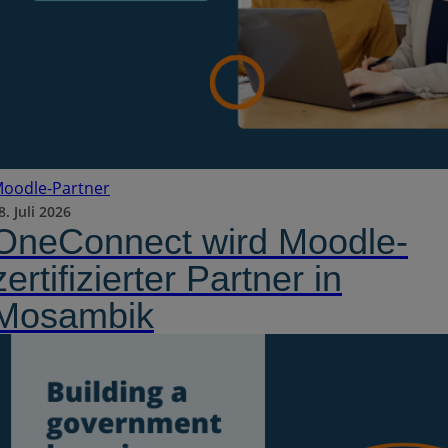
oodle-Partner
8. Juli 2026
OneConnect wird Moodle-
zertifizierter Partner in
Mosambik