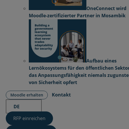
OneConnect wird
Moodle-zertifizierter Partner in Mosambik
Aufbau eines
Lernökosystems für den öffentlichen Sektor
das Anpassungsfähigkeit niemals zugunst
von Sicherheit opfert
Kontakt
Moodle erhalten
DE
RFP einreichen