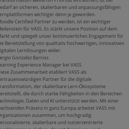
ransformation weiterhin Priorität einräumen, ist der
edarf an sicheren, skalierbaren und anpassungsfähigen
ernplattformen wichtiger denn je geworden.
oodle Certified Partner zu werden, ist ein wichtiger
eilenstein für VASS. Es stärkt unsere Position auf dem
arkt und spiegelt unser kontinuierliches Engagement für
ie Bereitstellung von qualitativ hochwertigen, innovativen
igitalen Lernlösungen wider.
ergio Gonzalez Barrios
earning Experience Manager bei VASS
iese Zusammenarbeit etabliert VASS als
ertrauenswürdigen Partner für die digitale
ransformation, der skalierbare Lern-Ökosysteme
ereitstellt, die durch starke Fähigkeiten in den Bereichen
echnologie, Daten und KI unterstützt werden. Mit einer
achsenden Präsenz in ganz Europa arbeitet VASS mit
rganisationen zusammen, um hochgradig
ersonalisierte, skalierbare und nutzerzentrierte