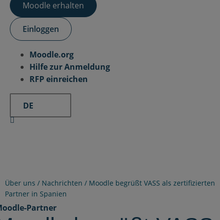
Moodle erhalten
Einloggen
Moodle.org
Hilfe zur Anmeldung
RFP einreichen
DE
Über uns /
Nachrichten
/
Moodle begrüßt VASS als zertifizierten
Partner in Spanien
oodle-Partner