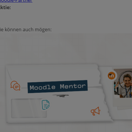
oodle-Partner
ktie:
ie können auch mögen: