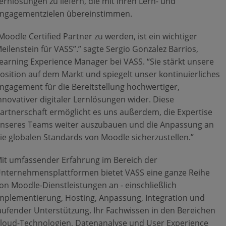
ernlösungen zu liefern, die mit ihren Lern- und
ngagementzielen übereinstimmen.
Moodle Certified Partner zu werden, ist ein wichtiger
eilenstein für VASS”.”
sagte Sergio Gonzalez Barrios,
earning Experience Manager bei VASS.
“Sie stärkt unsere
osition auf dem Markt und spiegelt unser kontinuierliches
ngagement für die Bereitstellung hochwertiger,
nnovativer digitaler Lernlösungen wider. Diese
artnerschaft ermöglicht es uns außerdem, die Expertise
nseres Teams weiter auszubauen und die Anpassung an
ie globalen Standards von Moodle sicherzustellen.”
it umfassender Erfahrung im Bereich der
nternehmensplattformen bietet VASS eine ganze Reihe
on Moodle-Dienstleistungen an - einschließlich
mplementierung, Hosting, Anpassung, Integration und
aufender Unterstützung. Ihr Fachwissen in den Bereichen
loud-Technologien, Datenanalyse und User Experience