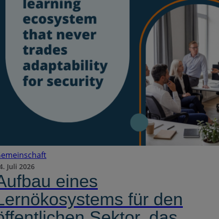
emeinschaft
4. Juli 2026
Aufbau eines
Lernökosystems für den
öffentlichen Sektor, das