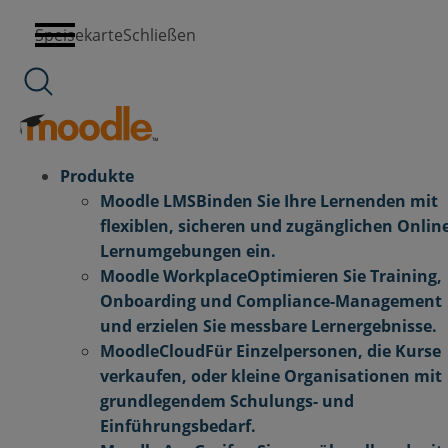
Zum
Speisekarte
Schließen
Inhalt
springen
Produkte
Moodle LMS
Binden Sie Ihre Lernenden mit
flexiblen, sicheren und zugänglichen Online
Lernumgebungen ein.
Moodle Workplace
Optimieren Sie Training,
Onboarding und Compliance-Management
und erzielen Sie messbare Lernergebnisse.
MoodleCloud
Für Einzelpersonen, die Kurse
verkaufen, oder kleine Organisationen mit
grundlegendem Schulungs- und
Einführungsbedarf.