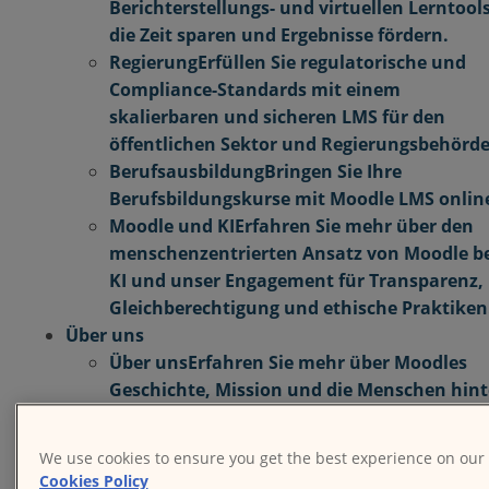
Berichterstellungs- und virtuellen Lerntools
die Zeit sparen und Ergebnisse fördern.
Regierung
Erfüllen Sie regulatorische und
Compliance-Standards mit einem
skalierbaren und sicheren LMS für den
öffentlichen Sektor und Regierungsbehörd
Berufsausbildung
Bringen Sie Ihre
Berufsbildungskurse mit Moodle LMS onlin
Moodle und KI
Erfahren Sie mehr über den
menschenzentrierten Ansatz von Moodle b
KI und unser Engagement für Transparenz,
Gleichberechtigung und ethische Praktiken
Über uns
Über uns
Erfahren Sie mehr über Moodles
Geschichte, Mission und die Menschen hint
unserem globalen Projekt.
Die Moodle-Geschichte
Entdecken Sie d
We use cookies to ensure you get the best experience on our
Geschichte von Moodle und erfahren S
Cookies Policy