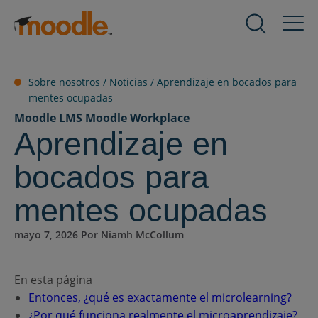
saltar
al
Productos
Expand
contenido
child
menu
Servicios
Sobre nosotros /
Noticias
/
Aprendizaje en bocados para
for
Expand
mentes ocupadas
Productos
child
Moodle LMS
Moodle Workplace
menu
Aprendizaje en
Soluciones
for
Expand
Servicios
child
bocados para
menu
Sobre nosotros
for
mentes ocupadas
Expand
Soluciones
child
menu
mayo 7, 2026 Por Niamh McCollum
Recursos
for
Expand
Sobre
child
En esta página
nosotros
menu
Contacto
Entonces, ¿qué es exactamente el microlearning?
for
¿Por qué funciona realmente el microaprendizaje?