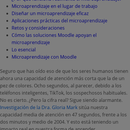
Recursos
Microaprendizaje en el lugar de trabajo
ES
Diseñar un microaprendizaje eficaz
Aplicaciones prácticas del microaprendizaje
Retos y consideraciones
Cómo las soluciones Moodle apoyan el
Presentar una RFP
microaprendizaje
Lo esencial
Microaprendizaje con Moodle
Obtener Moodle
Seguro que has oído eso de que los seres humanos tienen
ahora una capacidad de atención más corta que la de un
Iniciar sesión
pez de colores. Ocho segundos, al parecer, debido a los
teléfonos inteligentes, TikTok, los sospechosos habituales.
No es cierto. ¿Pero la cifra real? Sigue siendo alarmante.
Investigación de la Dra. Gloria Mark
sitúa nuestra
capacidad media de atención en 47 segundos, frente a los
dos minutos y medio de 2004. Y esto está teniendo un
impacto real en nuestra forma de aprender.