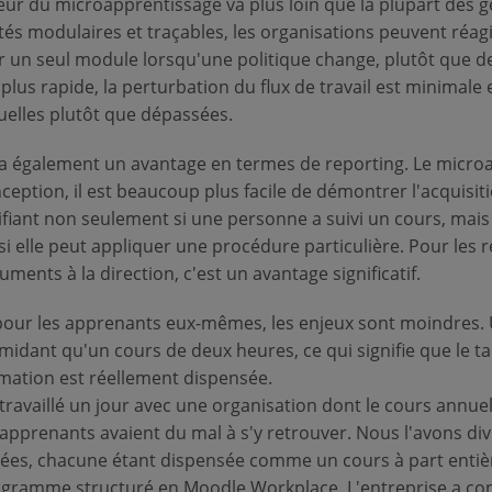
eur du microapprentissage va plus loin que la plupart des g
tés modulaires et traçables, les organisations peuvent réa
r un seul module lorsqu'une politique change, plutôt que d
 plus rapide, la perturbation du flux de travail est minimal
uelles plutôt que dépassées.
y a également un avantage en termes de reporting. Le micro
ception, il est beaucoup plus facile de démontrer l'acquisi
ifiant non seulement si une personne a suivi un cours, mais 
si elle peut appliquer une procédure particulière. Pour les
uments à la direction, c'est un avantage significatif.
pour les apprenants eux-mêmes, les enjeux sont moindres.
imidant qu'un cours de deux heures, ce qui signifie que le ta
mation est réellement dispensée.
i travaillé un jour avec une organisation dont le cours annu
 apprenants avaient du mal à s'y retrouver. Nous l'avons di
lées, chacune étant dispensée comme un cours à part entiè
gramme structuré en Moodle Workplace. L'entreprise a co