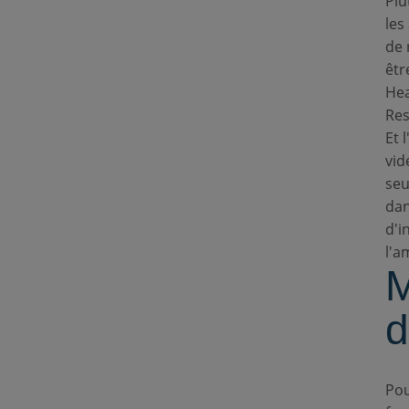
Plu
les
de 
êtr
Hea
Res
Et 
vid
seu
dan
d'i
l'a
M
d
Pou