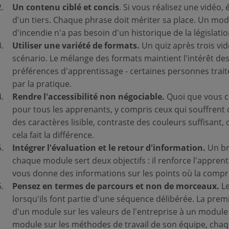
Un contenu ciblé et concis
. Si vous réalisez une vidéo, 
d'un tiers. Chaque phrase doit mériter sa place. Un mod
d'incendie n'a pas besoin d'un historique de la législation
Utiliser une variété de formats.
Un quiz après trois vi
scénario. Le mélange des formats maintient l'intérêt de
préférences d'apprentissage - certaines personnes trait
par la pratique.
Rendre l'accessibilité non négociable.
Quoi que vous c
pour tous les apprenants, y compris ceux qui souffrent d'
des caractères lisible, contraste des couleurs suffisant, 
cela fait la différence.
Intégrer l'évaluation et le retour d'information.
Un bre
chaque module sert deux objectifs : il renforce l'apprenti
vous donne des informations sur les points où la compré
Pensez en termes de parcours et non de morceaux.
L
lorsqu'ils font partie d'une séquence délibérée. La pr
d'un module sur les valeurs de l'entreprise à un module
module sur les méthodes de travail de son équipe, cha