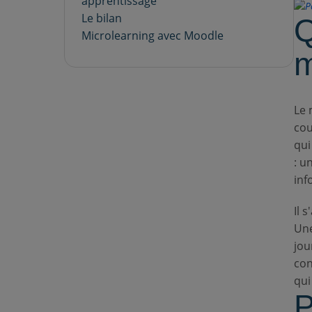
apprentissage
Le bilan
Q
Microlearning avec Moodle
m
Le 
cou
qui
: u
inf
Il 
Une
jou
con
qui
P