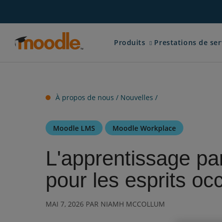
Aller
au
contenu
Expand child menu for P
Produits
Prestations de ser
À propos de nous /
Nouvelles
/
Moodle LMS
Moodle Workplace
L'apprentissage pa
pour les esprits o
MAI 7, 2026 PAR NIAMH MCCOLLUM