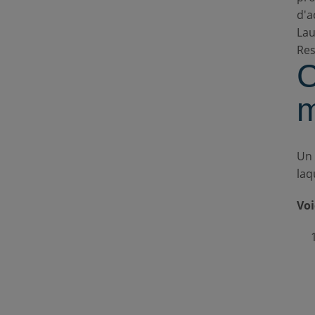
d'a
La
Res
C
m
Un 
laq
Voi