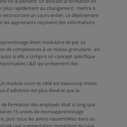
ens ne le pensent. En divisant la formation en
gir plus rapidement au changement : mettre à
e reconstruire un cours entier. Le déploiement
e et les apprenants reçoivent des informations
apprentissage étant modulaire de par sa
tion de compétences à un niveau granulaire - en
aussi si elle a compris un concept spécifique
 responsables L&D qui présentent des
 Un module court et ciblé est beaucoup moins
ux d'adhésion est plus élevé et que la
el de formation des employés était si long que
visé en 15 unités de microapprentissage
re, puis nous les avons rassemblées dans un
nstaté une augmentation immédiate du taux