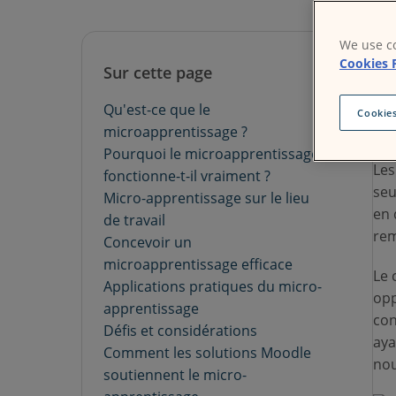
Vou
We use co
que
Cookies 
Sur cette page
n'e
Ma
Qu'est-ce que le
Cookies
deu
microapprentissage ?
Pourquoi le microapprentissage
Les
fonctionne-t-il vraiment ?
seu
Micro-apprentissage sur le lieu
en 
de travail
rem
Concevoir un
microapprentissage efficace
Le 
Applications pratiques du micro-
opp
apprentissage
con
Défis et considérations
aya
Comment les solutions Moodle
nou
soutiennent le micro-