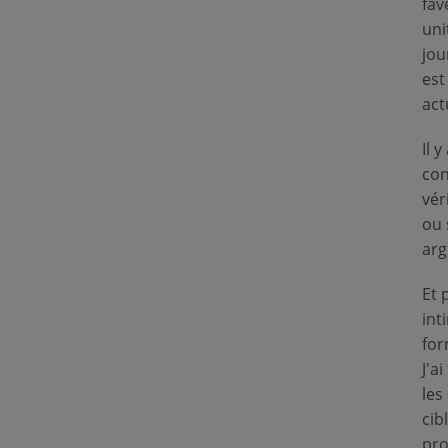
fav
uni
jou
est
act
Il 
con
vér
ou 
arg
Et 
int
for
J'a
les
cib
pro