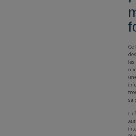
m
f
Ce 
des
les
mic
une
inf
tro
sa 
L'e
aut
int