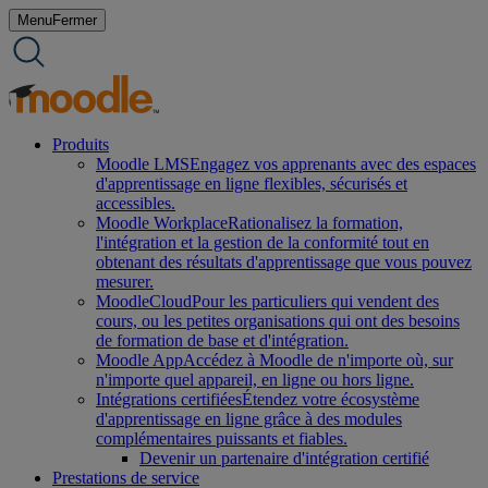
Aller
Menu
Fermer
au
contenu
Produits
Moodle LMS
Engagez vos apprenants avec des espaces
d'apprentissage en ligne flexibles, sécurisés et
accessibles.
Moodle Workplace
Rationalisez la formation,
l'intégration et la gestion de la conformité tout en
obtenant des résultats d'apprentissage que vous pouvez
mesurer.
MoodleCloud
Pour les particuliers qui vendent des
cours, ou les petites organisations qui ont des besoins
de formation de base et d'intégration.
Moodle App
Accédez à Moodle de n'importe où, sur
n'importe quel appareil, en ligne ou hors ligne.
Intégrations certifiées
Étendez votre écosystème
d'apprentissage en ligne grâce à des modules
complémentaires puissants et fiables.
Devenir un partenaire d'intégration certifié
Prestations de service