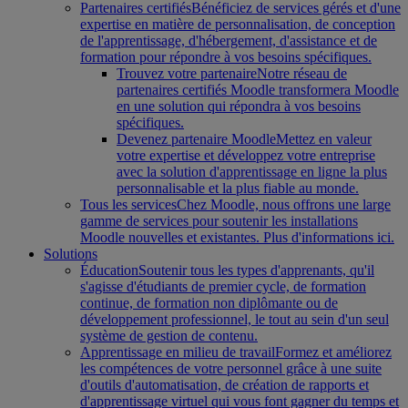
Partenaires certifiés
Bénéficiez de services gérés et d'une
expertise en matière de personnalisation, de conception
de l'apprentissage, d'hébergement, d'assistance et de
formation pour répondre à vos besoins spécifiques.
Trouvez votre partenaire
Notre réseau de
partenaires certifiés Moodle transformera Moodle
en une solution qui répondra à vos besoins
spécifiques.
Devenez partenaire Moodle
Mettez en valeur
votre expertise et développez votre entreprise
avec la solution d'apprentissage en ligne la plus
personnalisable et la plus fiable au monde.
Tous les services
Chez Moodle, nous offrons une large
gamme de services pour soutenir les installations
Moodle nouvelles et existantes. Plus d'informations ici.
Solutions
Éducation
Soutenir tous les types d'apprenants, qu'il
s'agisse d'étudiants de premier cycle, de formation
continue, de formation non diplômante ou de
développement professionnel, le tout au sein d'un seul
système de gestion de contenu.
Apprentissage en milieu de travail
Formez et améliorez
les compétences de votre personnel grâce à une suite
d'outils d'automatisation, de création de rapports et
d'apprentissage virtuel qui vous font gagner du temps et