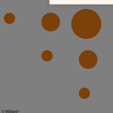
0
Milliard+