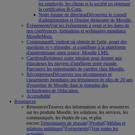
les employés, les clients et la société en obtenant
la certification B-Corp.
Notre équipe de direction
Découvrez le conseil
d'administration et l'équipe dirigeante de Moodle.
Événements
Voir les événements à venir et les dates de
nos conférences, formations et webinaires mondiaux
MoodleMoot.
Communauté
L'endroit où obtenir de l'aide, poser des
questions et y répondre, et contribuer à la plateforme
d'apprentissage open source, Moodle LMS.
Carrières
Rejoignez notre mission pour donner aux
éducateurs les moyens d'améliorer notre monde.
Parcourez les opportunités de carrière chez Moodle.
Récompenses
Découvrez nos récompenses et
classements mondiaux qui témoignent de plus de 20 ans
d'expertise de Moodle dans le domaine des
technologies de l'éducation.
Accessibilité
Ressources
Ressources
Trouvez des informations et des ressources
sur les produits Moodle, les solutions, les services, les
communiqués, les études de cas, et plus
encore.
Témoignages de réussite
Produit
Médias et
relations publiques
Événements
Voir toutes les
actualités