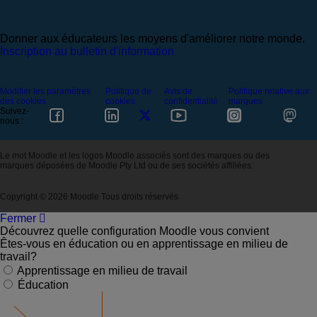
Donner aux éducateurs les moyens d'améliorer notre monde.
Inscription au bulletin d'information
Modifier les paramètres
Politique de
Avis de
Politique relative aux
des cookies
cookies
confidentialité
marques
Suivez-
nous :
Le mot Moodle et les logos Moodle associés sont des marques ou des
marques déposées de Moodle Pty Ltd ou de ses sociétés affiliées.
Copyright © 2026 Moodle Tous droits réservés
Fermer
Découvrez quelle configuration Moodle vous convient
Êtes-vous en éducation ou en apprentissage en milieu de
travail?
Apprentissage en milieu de travail
Éducation