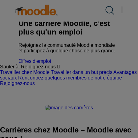
Aller
au
Produits
Carrières
contenu
Expand
Une carrière Moodle, c'est
child
plus qu'un emploi
menu
Prestations de service
Expand
for
child
Rejoignez la communauté Moodle mondiale
Produits
et participez à quelque chose de plus grand.
menu
Solutions
Expand
for
Offres d'emploi
child
Sauter à:
Rejoignez-nous
Prestations
Travailler chez Moodle
Travailler dans un but précis
Avantages
menu
À propos de nous
de
sociaux
Rencontrez quelques membres de notre équipe
Expand
for
service
Rejoignez-nous
child
Solutions
menu
Ressources
Expand
for
child
À
Contact
menu
propos
for
de
Carrières chez Moodle
–
Moodle avec
Ressources
nous
FR