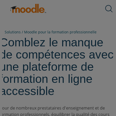
Aller
Produits
au
Prestations de service
contenu
Solutions
À propos de nous
Solutions /
Moodle pour la formation professionnelle
Ressources
Comblez le manque
Contact
de compétences avec
une plateforme de
FR
formation en ligne
accessible
Soumettre un appel d'offres
Pour de nombreux prestataires d'enseignement et de
Obtenir Moodle
formation professionnels, équilibrer la qualité des cours