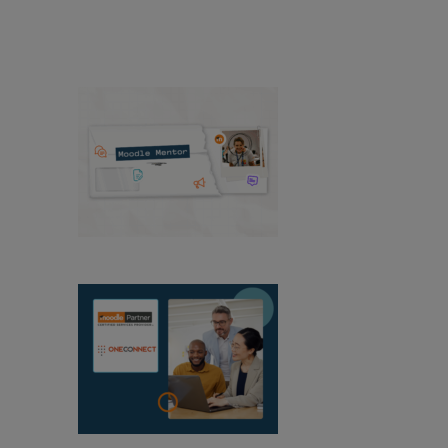
publiques
Événements
Voir toutes les actualités
Mentor Moodle :
août 2026
OneConnect devient