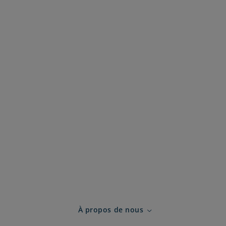
À propos de nous
Expand child menu for À 