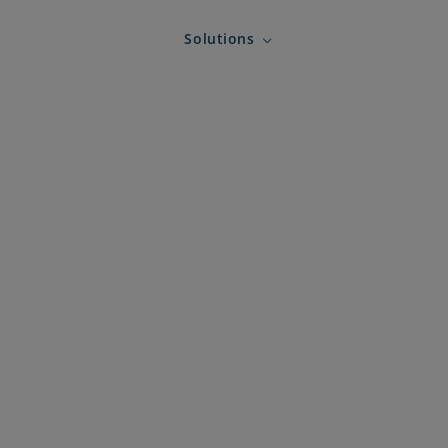
Solutions
Expand child menu for Solution