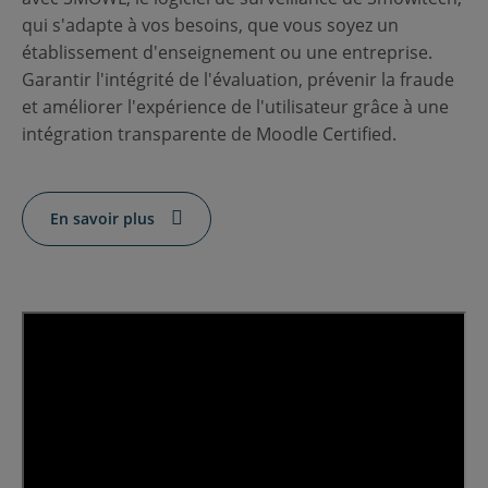
nous
Ressources
qui s'adapte à vos besoins, que vous soyez un
FR
établissement d'enseignement ou une entreprise.
Garantir l'intégrité de l'évaluation, prévenir la fraude
et améliorer l'expérience de l'utilisateur grâce à une
intégration transparente de Moodle Certified.
Soumettre un appel d'offres
En savoir plus
Obtenir Moodle
Connexion