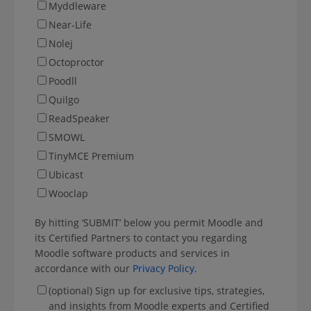
Myddleware
Near-Life
Nolej
Octoproctor
Poodll
Quilgo
ReadSpeaker
SMOWL
TinyMCE Premium
Ubicast
Wooclap
By hitting ‘SUBMIT’ below you permit Moodle and
its Certified Partners to contact you regarding
Moodle software products and services in
accordance with our
Privacy Policy
.
(optional) Sign up for exclusive tips, strategies,
and insights from Moodle experts and Certified