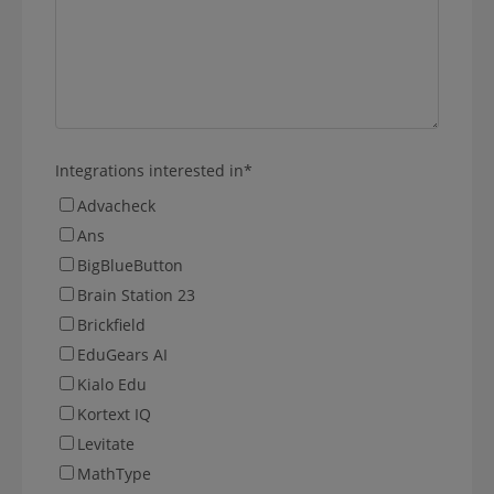
Integrations interested in
*
Advacheck
Ans
BigBlueButton
Brain Station 23
Brickfield
EduGears AI
Kialo Edu
Kortext IQ
Levitate
MathType