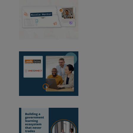
Mentor Moodle :
août 2026
OneConnect devient
partenaire certifié Moodle au Mozambique
Mettre en place un