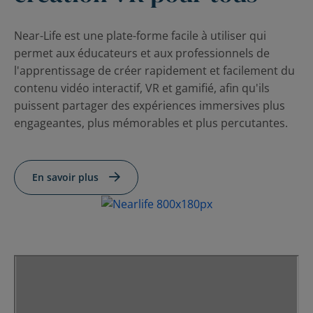
nous
Ressources
FR
Near-Life est une plate-forme facile à utiliser qui
permet aux éducateurs et aux professionnels de
l'apprentissage de créer rapidement et facilement du
contenu vidéo interactif, VR et gamifié, afin qu'ils
Soumettre un appel d'offres
puissent partager des expériences immersives plus
engageantes, plus mémorables et plus percutantes.
Obtenir Moodle
En savoir plus
Connexion