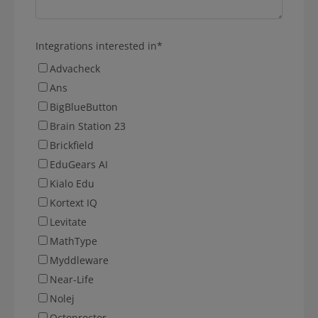
Integrations interested in
*
Advacheck
Ans
BigBlueButton
Brain Station 23
Brickfield
EduGears AI
Kialo Edu
Kortext IQ
Levitate
MathType
Myddleware
Near-Life
Nolej
Octoproctor