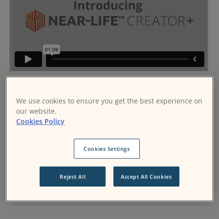
We use cookies to ensure you get the best experience on
our website.
Cookies Policy
Cookies Settings
Branchement de scénarios vidéo
Reject All
Accept All Cookies
Concevez, construisez et partagez des scénarios de
branchement.