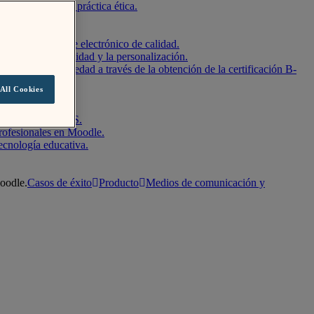
a igualdad y la práctica ética.
s de aprendizaje electrónico de calidad.
idad, la flexibilidad y la personalización.
ientes y la sociedad a través de la obtención de la certificación B-
All Cookies
el mundo.
bierto, Moodle LMS.
rofesionales en Moodle.
ecnología educativa.
Moodle.
Casos de éxito
Producto
Medios de comunicación y