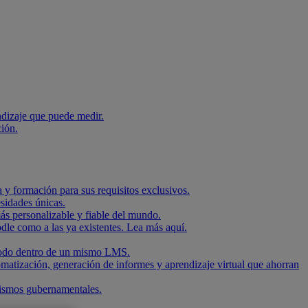
ndizaje que puede medir.
ción.
 y formación para sus requisitos exclusivos.
sidades únicas.
ás personalizable y fiable del mundo.
dle como a las ya existentes. Lea más aquí.
, todo dentro de un mismo LMS.
omatización, generación de informes y aprendizaje virtual que ahorran
nismos gubernamentales.