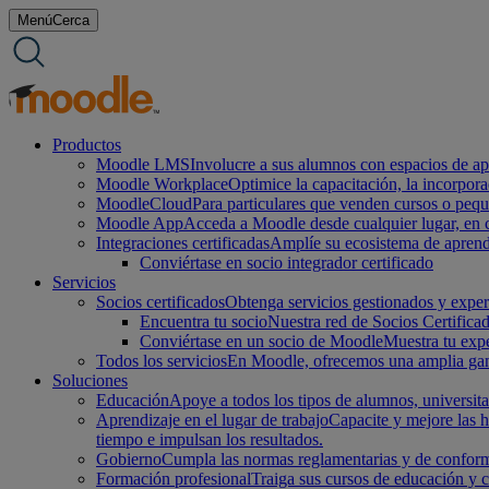
saltar
Menú
Cerca
al
contenido
Productos
Moodle LMS
Involucre a sus alumnos con espacios de apr
Moodle Workplace
Optimice la capacitación, la incorpor
MoodleCloud
Para particulares que venden cursos o peq
Moodle App
Acceda a Moodle desde cualquier lugar, en cu
Integraciones certificadas
Amplíe su ecosistema de aprend
Conviértase en socio integrador certificado
Servicios
Socios certificados
Obtenga servicios gestionados y experi
Encuentra tu socio
Nuestra red de Socios Certifica
Conviértase en un socio de Moodle
Muestra tu expe
Todos los servicios
En Moodle, ofrecemos una amplia gama 
Soluciones
Educación
Apoye a todos los tipos de alumnos, universita
Aprendizaje en el lugar de trabajo
Capacite y mejore las h
tiempo e impulsan los resultados.
Gobierno
Cumpla las normas reglamentarias y de conform
Formación profesional
Traiga sus cursos de educación y 