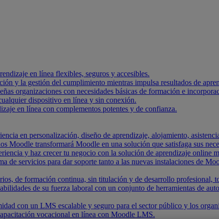
endizaje en línea flexibles, seguros y accesibles.
ación y la gestión del cumplimiento mientras impulsa resultados de apre
ueñas organizaciones con necesidades básicas de formación e incorpora
alquier dispositivo en línea y sin conexión.
izaje en línea con complementos potentes y de confianza.
encia en personalización, diseño de aprendizaje, alojamiento, asistencia
dos Moodle transformará Moodle en una solución que satisfaga sus nece
riencia y haz crecer tu negocio con la solución de aprendizaje online m
de servicios para dar soporte tanto a las nuevas instalaciones de Moo
rios, de formación continua, sin titulación y de desarrollo profesional
abilidades de su fuerza laboral con un conjunto de herramientas de aut
idad con un LMS escalable y seguro para el sector público y los orga
capacitación vocacional en línea con Moodle LMS.