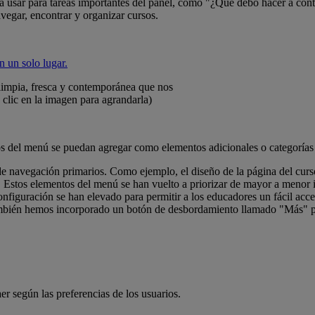
da usar para tareas importantes del panel, como "¿Qué debo hacer a co
avegar, encontrar y organizar cursos.
limpia, fresca y contemporánea que nos
clic en la imagen para agrandarla)
tos del menú se puedan agregar como elementos adicionales o categorías
navegación primarios. Como ejemplo, el diseño de la página del curso 
l. Estos elementos del menú se han vuelto a priorizar de mayor a menor 
nfiguración se han elevado para permitir a los educadores un fácil acces
también hemos incorporado un botón de desbordamiento llamado "Más" p
er según las preferencias de los usuarios.