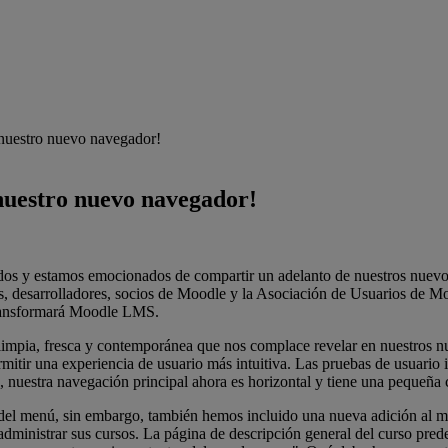
 nuestro nuevo navegador!
nuestro nuevo navegador!
ados y estamos emocionados de compartir un adelanto de nuestros nuev
s, desarrolladores, socios de Moodle y la Asociación de Usuarios de M
 transformará Moodle LMS.
impia, fresca y contemporánea que nos complace revelar en nuestros nu
itir una experiencia de usuario más intuitiva. Las pruebas de usuario in
 nuestra navegación principal ahora es horizontal y tiene una pequeña c
el menú, sin embargo, también hemos incluido una nueva adición al m
administrar sus cursos. La página de descripción general del curso pr