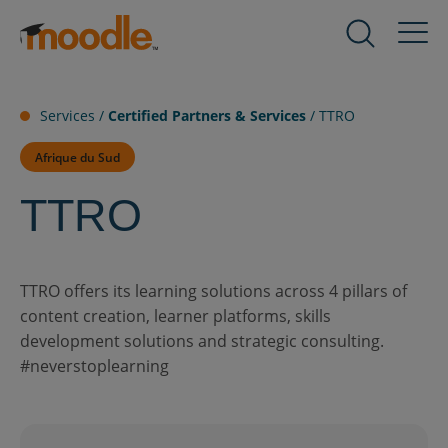
Aller
au
Produits
Expand
contenu
child
menu
Prestations de service
Services /
Certified Partners & Services
/
TTRO
for
Expand
Produits
child
Afrique du Sud
menu
Solutions
TTRO
for
Expand
Prestations
child
de
menu
À propos de nous
service
for
Expand
TTRO offers its learning solutions across 4 pillars of
Solutions
child
content creation, learner platforms, skills
menu
Ressources
development solutions and strategic consulting.
for
Expand
#neverstoplearning
À
child
propos
menu
Contact
de
for