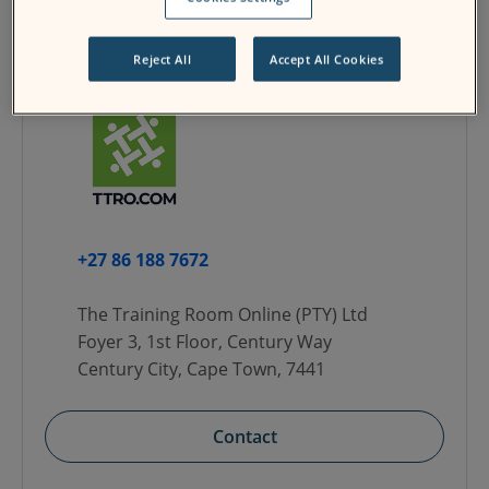
Thèmes
Reject All
Accept All Cookies
+27 86 188 7672
The Training Room Online (PTY) Ltd
Foyer 3, 1st Floor, Century Way
Century City, Cape Town, 7441
Contact