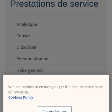
nous
Prestations de service
Ressources
FR
Analytique
Soumettre un appel d'offres
Conseil
Didacticiel
Obtenir Moodle
Personnalisation
Hébergement
Connexion
Installation
We use cookies to ensure you get the best experience on
our website.
Intégration
Cookies Policy
Assistance
Cookies Settings