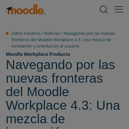
saltar
al
Productos
Expand
contenido
child
menu
Servicios
Sobre nosotros /
Noticias
/
Navegando por las nuevas
for
Expand
fronteras del Moodle Workplace 4.3: Una mezcla de
Productos
child
innovación y orientación al usuario
menu
Moodle Workplace
Producto
Soluciones
for
Expand
Navegando por las
Servicios
child
menu
nuevas fronteras
Sobre nosotros
for
Expand
Soluciones
del Moodle
child
menu
Recursos
Workplace 4.3: Una
for
Expand
Sobre
child
mezcla de
nosotros
menu
Contacto
for