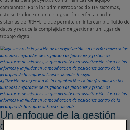
cruciales para proyectos con dinámicas de equipo
cambiantes. Para los administradores de TI y sistemas,
esto se traduce en una integración perfecta con los
sistemas de RRHH, lo que permite un intercambio fluido de
datos y reduce la complejidad de gestionar un lugar de
trabajo digital.
Agilización de la gestión de la organización: La interfaz muestra las
funciones mejoradas de asignación de funciones y gestión de
estructuras de informes, lo que permite una visualización clara de los
informes y la fluidez en la modificación de posiciones dentro de la
jerarquía de la empresa. Fuente: Moodle.
Un enfoque de la gestión
de personas centrado en el