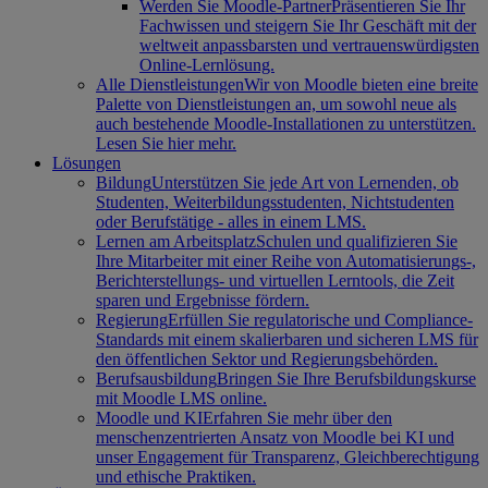
Werden Sie Moodle-Partner
Präsentieren Sie Ihr
Fachwissen und steigern Sie Ihr Geschäft mit der
weltweit anpassbarsten und vertrauenswürdigsten
Online-Lernlösung.
Alle Dienstleistungen
Wir von Moodle bieten eine breite
Palette von Dienstleistungen an, um sowohl neue als
auch bestehende Moodle-Installationen zu unterstützen.
Lesen Sie hier mehr.
Lösungen
Bildung
Unterstützen Sie jede Art von Lernenden, ob
Studenten, Weiterbildungsstudenten, Nichtstudenten
oder Berufstätige - alles in einem LMS.
Lernen am Arbeitsplatz
Schulen und qualifizieren Sie
Ihre Mitarbeiter mit einer Reihe von Automatisierungs-,
Berichterstellungs- und virtuellen Lerntools, die Zeit
sparen und Ergebnisse fördern.
Regierung
Erfüllen Sie regulatorische und Compliance-
Standards mit einem skalierbaren und sicheren LMS für
den öffentlichen Sektor und Regierungsbehörden.
Berufsausbildung
Bringen Sie Ihre Berufsbildungskurse
mit Moodle LMS online.
Moodle und KI
Erfahren Sie mehr über den
menschenzentrierten Ansatz von Moodle bei KI und
unser Engagement für Transparenz, Gleichberechtigung
und ethische Praktiken.