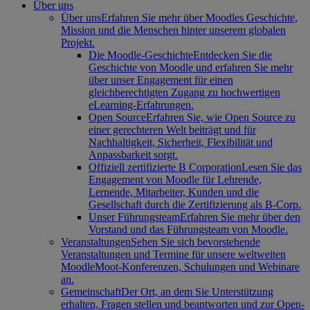
Über uns
Über uns
Erfahren Sie mehr über Moodles Geschichte,
Mission und die Menschen hinter unserem globalen
Projekt.
Die Moodle-Geschichte
Entdecken Sie die
Geschichte von Moodle und erfahren Sie mehr
über unser Engagement für einen
gleichberechtigten Zugang zu hochwertigen
eLearning-Erfahrungen.
Open Source
Erfahren Sie, wie Open Source zu
einer gerechteren Welt beiträgt und für
Nachhaltigkeit, Sicherheit, Flexibilität und
Anpassbarkeit sorgt.
Offiziell zertifizierte B Corporation
Lesen Sie das
Engagement von Moodle für Lehrende,
Lernende, Mitarbeiter, Kunden und die
Gesellschaft durch die Zertifizierung als B-Corp.
Unser Führungsteam
Erfahren Sie mehr über den
Vorstand und das Führungsteam von Moodle.
Veranstaltungen
Sehen Sie sich bevorstehende
Veranstaltungen und Termine für unsere weltweiten
MoodleMoot-Konferenzen, Schulungen und Webinare
an.
Gemeinschaft
Der Ort, an dem Sie Unterstützung
erhalten, Fragen stellen und beantworten und zur Open-