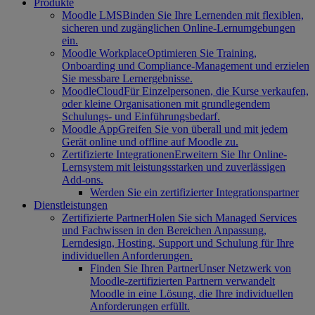
Produkte
Moodle LMS
Binden Sie Ihre Lernenden mit flexiblen,
sicheren und zugänglichen Online-Lernumgebungen
ein.
Moodle Workplace
Optimieren Sie Training,
Onboarding und Compliance-Management und erzielen
Sie messbare Lernergebnisse.
MoodleCloud
Für Einzelpersonen, die Kurse verkaufen,
oder kleine Organisationen mit grundlegendem
Schulungs- und Einführungsbedarf.
Moodle App
Greifen Sie von überall und mit jedem
Gerät online und offline auf Moodle zu.
Zertifizierte Integrationen
Erweitern Sie Ihr Online-
Lernsystem mit leistungsstarken und zuverlässigen
Add-ons.
Werden Sie ein zertifizierter Integrationspartner
Dienstleistungen
Zertifizierte Partner
Holen Sie sich Managed Services
und Fachwissen in den Bereichen Anpassung,
Lerndesign, Hosting, Support und Schulung für Ihre
individuellen Anforderungen.
Finden Sie Ihren Partner
Unser Netzwerk von
Moodle-zertifizierten Partnern verwandelt
Moodle in eine Lösung, die Ihre individuellen
Anforderungen erfüllt.