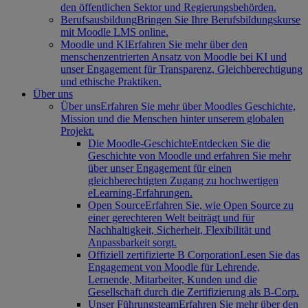
den öffentlichen Sektor und Regierungsbehörden.
Berufsausbildung
Bringen Sie Ihre Berufsbildungskurse
mit Moodle LMS online.
Moodle und KI
Erfahren Sie mehr über den
menschenzentrierten Ansatz von Moodle bei KI und
unser Engagement für Transparenz, Gleichberechtigung
und ethische Praktiken.
Über uns
Über uns
Erfahren Sie mehr über Moodles Geschichte,
Mission und die Menschen hinter unserem globalen
Projekt.
Die Moodle-Geschichte
Entdecken Sie die
Geschichte von Moodle und erfahren Sie mehr
über unser Engagement für einen
gleichberechtigten Zugang zu hochwertigen
eLearning-Erfahrungen.
Open Source
Erfahren Sie, wie Open Source zu
einer gerechteren Welt beiträgt und für
Nachhaltigkeit, Sicherheit, Flexibilität und
Anpassbarkeit sorgt.
Offiziell zertifizierte B Corporation
Lesen Sie das
Engagement von Moodle für Lehrende,
Lernende, Mitarbeiter, Kunden und die
Gesellschaft durch die Zertifizierung als B-Corp.
Unser Führungsteam
Erfahren Sie mehr über den