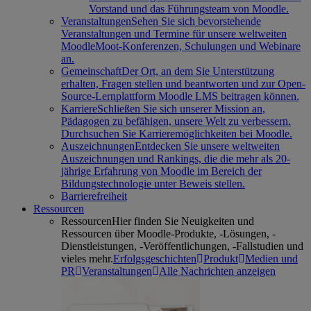
Vorstand und das Führungsteam von Moodle.
Veranstaltungen
Sehen Sie sich bevorstehende
Veranstaltungen und Termine für unsere weltweiten
MoodleMoot-Konferenzen, Schulungen und Webinare
an.
Gemeinschaft
Der Ort, an dem Sie Unterstützung
erhalten, Fragen stellen und beantworten und zur Open-
Source-Lernplattform Moodle LMS beitragen können.
Karriere
Schließen Sie sich unserer Mission an,
Pädagogen zu befähigen, unsere Welt zu verbessern.
Durchsuchen Sie Karrieremöglichkeiten bei Moodle.
Auszeichnungen
Entdecken Sie unsere weltweiten
Auszeichnungen und Rankings, die die mehr als 20-
jährige Erfahrung von Moodle im Bereich der
Bildungstechnologie unter Beweis stellen.
Barrierefreiheit
Ressourcen
Ressourcen
Hier finden Sie Neuigkeiten und
Ressourcen über Moodle-Produkte, -Lösungen, -
Dienstleistungen, -Veröffentlichungen, -Fallstudien und
vieles mehr.
Erfolgsgeschichten
Produkt
Medien und
PR
Veranstaltungen
Alle Nachrichten anzeigen