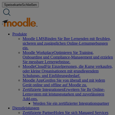
Zum
Speisekarte
Schließen
Inhalt
springen
Produkte
Moodle LMS
Binden Sie Ihre Lernenden mit flexiblen,
sicheren und zugänglichen Online-Lernumgebungen
ein.
Moodle Workplace
Optimieren Sie Training,
Onboarding und Compliance-Management und erzielen
Sie messbare Lernergebnisse.
MoodleCloud
Für Einzelpersonen, die Kurse verkaufen,
oder kleine Organisationen mit grundlegendem
Schulungs- und Einführungsbedarf.
Moodle App
Greifen Sie von überall und mit jedem
Gerät online und offline auf Moodle zu.
Zertifizierte Integrationen
Erweitern Sie Ihr Online-
Lernsystem mit leistungsstarken und zuverlässigen
Add-ons.
Werden Sie ein zertifizierter Integrationspartner
Dienstleistungen
Zertifizierte Partner
Holen Sie sich Managed Services