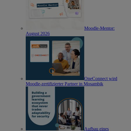
Moodle-Mentor:
August 2026
OneConnect wird
Moodle-zertifizierter Partner in Mosambik
Aufbau eines