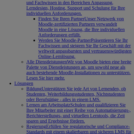
und Fachwissen in den Bereichen Anpassung,
Lerndesign, Hosting, Support und Schulung für Ihre
individuellen Anforderungen.
Finden Sie Ihren Partner
Unser Netzwerk von
Moodle-zertifizierten Partnern verwandelt
Moodle in eine Lösung, die Ihre individuellen
Anforderungen erfüllt.
Werden Sie Moodle-Partner
Präsentieren Sie Ihr
Fachwissen und steigern Sie Ihr Geschäft mit der
weltweit anpassbarsten und vertrauenswürdigsten
Online-Lernlösung.
Alle Dienstleistungen
Wir von Moodle bieten eine breite
Palette von Dienstleistungen an, um sowohl neue als
auch bestehende Moodle-Installationen zu unterstützen.
Lesen Sie hier mehr.
Lösungen
Bildung
Unterstützen Sie jede Art von Lernenden, ob
Studenten, Weiterbildungsstudenten, Nichtstudenten
oder Berufstätige - alles in einem LMS.
Lernen am Arbeitsplatz
Schulen und qualifizieren Sie
Ihre Mitarbeiter mit einer Reihe von Automatisierungs-,
Berichterstellungs- und virtuellen Lerntools, die Zeit
sparen und Ergebnisse fördern.
Regierung
Erfüllen Sie regulatorische und Compliance-
Standards mit einem skalierbaren und sicheren LMS für