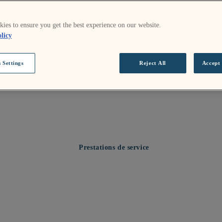
ies to ensure you get the best experience on our website.
licy
 Settings
Reject All
Accept 
Prestations de service