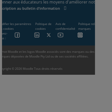
onner aux éducateurs les moyens d'améliorer notre mond
nscription au bulletin d'information
odifier les paramètres
Politique de
Avis de
Politique relative aux
es cookies
cookies
confidentialité
marques
uivez-
ous :
e mot Moodle et les logos Moodle associés sont des marques ou des
arques déposées de Moodle Pty Ltd ou de ses sociétés affiliées.
opyright © 2026 Moodle Tous droits réservés