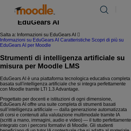
Salta
al
Prodotti
Integrazioni certificate
/
EduGears AI
contenuto
EduGears AI
Servizi
Salta a:
Informazioni su EduGears AI
Informazioni su EduGears AI
Caratteristiche
Scopri di più su
EduGears AI per Moodle
Soluzioni
Strumenti di intelligenza artificiale su
misura per Moodle LMS
Riguardo a noi
EduGears AI è una piattaforma tecnologica educativa completa
basata sull'intelligenza artificiale che si integra perfettamente
con Moodle tramite LTI 1.3 Advantage.
risorse
Progettato per docenti e istituzioni di ogni dimensione,
EduGears AI offre una suite completa di strumenti basati
Contattaci
sull’intelligenza artificiale — dalla generazione automatizzata
di corsi e contenuti alla valutazione multimodale tramite IA
(scritti a mano, immagini, audio e video) — il tutto perfettamente
integrato con i percorsi formativi di Moodle. Gli studenti
IT
beneficiano di un tutor IA contestuale che si adatta al materiale