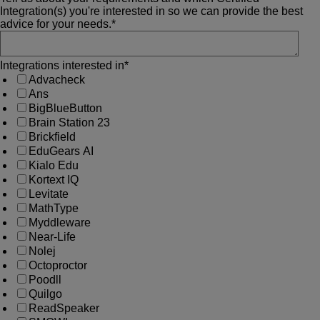
Integration(s) you're interested in so we can provide the best
advice for your needs.
*
Integrations interested in
*
Advacheck
Ans
BigBlueButton
Brain Station 23
Brickfield
EduGears AI
Kialo Edu
Kortext IQ
Levitate
MathType
Myddleware
Near-Life
Nolej
Octoproctor
Poodll
Quilgo
ReadSpeaker