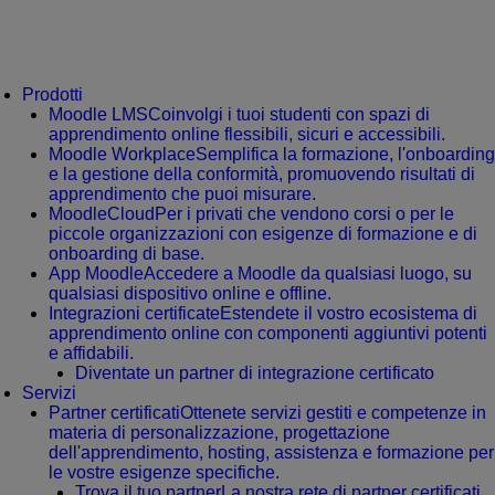
Prodotti
Moodle LMS
Coinvolgi i tuoi studenti con spazi di
apprendimento online flessibili, sicuri e accessibili.
Moodle Workplace
Semplifica la formazione, l'onboarding
e la gestione della conformità, promuovendo risultati di
apprendimento che puoi misurare.
MoodleCloud
Per i privati che vendono corsi o per le
piccole organizzazioni con esigenze di formazione e di
onboarding di base.
App Moodle
Accedere a Moodle da qualsiasi luogo, su
qualsiasi dispositivo online e offline.
Integrazioni certificate
Estendete il vostro ecosistema di
apprendimento online con componenti aggiuntivi potenti
e affidabili.
Diventate un partner di integrazione certificato
Servizi
Partner certificati
Ottenete servizi gestiti e competenze in
materia di personalizzazione, progettazione
dell'apprendimento, hosting, assistenza e formazione per
le vostre esigenze specifiche.
Trova il tuo partner
La nostra rete di partner certificati