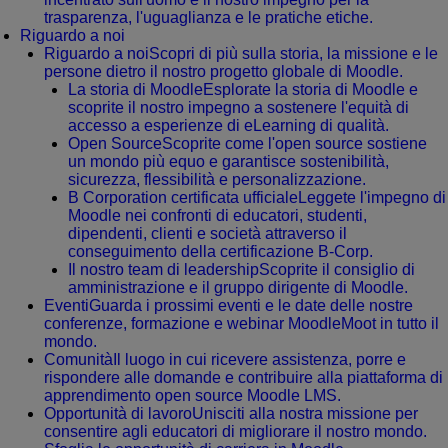
trasparenza, l'uguaglianza e le pratiche etiche.
Riguardo a noi
Riguardo a noi
Scopri di più sulla storia, la missione e le
persone dietro il nostro progetto globale di Moodle.
La storia di Moodle
Esplorate la storia di Moodle e
scoprite il nostro impegno a sostenere l'equità di
accesso a esperienze di eLearning di qualità.
Open Source
Scoprite come l'open source sostiene
un mondo più equo e garantisce sostenibilità,
sicurezza, flessibilità e personalizzazione.
B Corporation certificata ufficiale
Leggete l'impegno di
Moodle nei confronti di educatori, studenti,
dipendenti, clienti e società attraverso il
conseguimento della certificazione B-Corp.
Il nostro team di leadership
Scoprite il consiglio di
amministrazione e il gruppo dirigente di Moodle.
Eventi
Guarda i prossimi eventi e le date delle nostre
conferenze, formazione e webinar MoodleMoot in tutto il
mondo.
Comunità
Il luogo in cui ricevere assistenza, porre e
rispondere alle domande e contribuire alla piattaforma di
apprendimento open source Moodle LMS.
Opportunità di lavoro
Unisciti alla nostra missione per
consentire agli educatori di migliorare il nostro mondo.