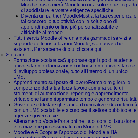
Moodle trasformerà Moodle in una soluzione in grado
di soddisfare le vostre esigenze specifiche.
Diventa un partner Moodle
Mostra la tua esperienza e
fai crescere la tua attività con la soluzione di
apprendimento online più personalizzabile e
affidabile al mondo.
Tutti i servizi
Moodle offre un'ampia gamma di servizi a
supporto delle installazioni Moodle, sia nuove che
esistenti. Per saperne di più, cliccate qui.
Soluzioni
Formazione scolastica
Supportare ogni tipo di studente,
universitario, di formazione continua, non universitario e
di sviluppo professionale, tutto all'interno di un unico
LMS.
Apprendimento sul posto di lavoro
Forma e migliora le
competenze della tua forza lavoro con una suite di
strumenti di automazione, reporting e apprendimento
virtuale che fanno risparmiare tempo e generano risultati.
Governo
Soddisfare gli standard normativi e di conformità
con un LMS scalabile e sicuro per il settore pubblico e le
agenzie governative.
Allenamento Vocale
Porta online i tuoi corsi di istruzione
e formazione professionale con Moodle LMS.
Moodle e AI
Scoprite l'approccio di Moodle all'IA
incentrato sull'uomo e il nostro impegno per la