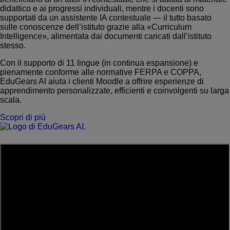
didattico e ai progressi individuali, mentre i docenti sono
supportati da un assistente IA contestuale — il tutto basato
sulle conoscenze dell’istituto grazie alla «Curriculum
Intelligence», alimentata dai documenti caricati dall’istituto
Invia una RFP
stesso.
Ottieni Moodle
Con il supporto di 11 lingue (in continua espansione) e
pienamente conforme alle normative FERPA e COPPA,
EduGears AI aiuta i clienti Moodle a offrire esperienze di
Accesso
apprendimento personalizzate, efficienti e coinvolgenti su larga
scala.
Scopri di più