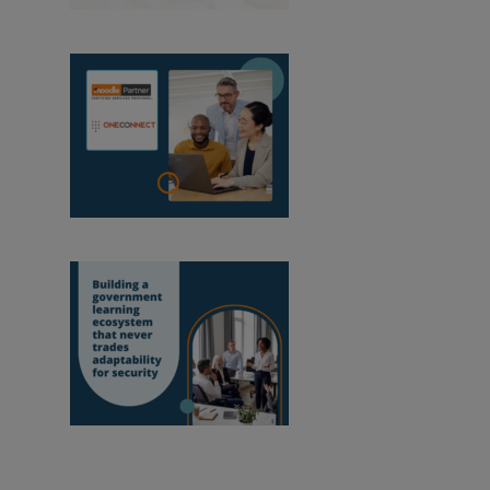
agosto 2026
OneConnect diventa
partner certificato Moodle in Mozambico
Costruire un
ecosistema di apprendimento pubblico che non
sacrifichi mai l'adattabilità a favore della