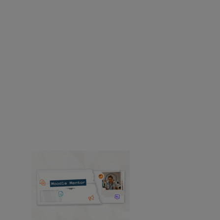
globali che testimoniano gli oltre 20 anni di
esperienza di Moodle nel campo della
tecnologia educativa.
Accessibilità
risorse
risorse
Trovate notizie e risorse su prodotti,
soluzioni, servizi, comunicati, casi di studio e
altro ancora.
Storie di successo
Prodotto
Media e PR
Eventi
Visualizza tutte le notizie
Moodle Mentor: