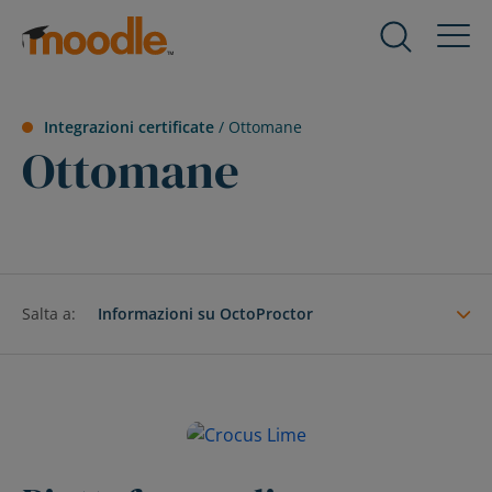
Salta
al
Prodotti
contenuto
Servizi
Integrazioni certificate
/
Ottomane
Ottomane
Soluzioni
Riguardo a noi
Salta a:
Informazioni su OctoProctor
risorse
Contattaci