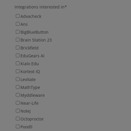
Integrations interested in
*
Advacheck
Ans
BigBlueButton
Brain Station 23
Brickfield
EduGears AI
Kialo Edu
Kortext IQ
Levitate
MathType
Myddleware
Near-Life
Nolej
Octoproctor
Poodll