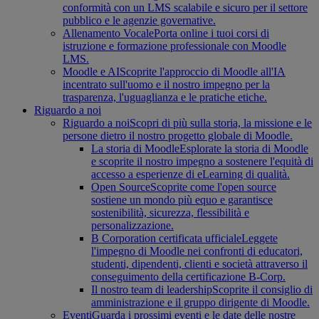
conformità con un LMS scalabile e sicuro per il settore
pubblico e le agenzie governative.
Allenamento Vocale
Porta online i tuoi corsi di
istruzione e formazione professionale con Moodle
LMS.
Moodle e AI
Scoprite l'approccio di Moodle all'IA
incentrato sull'uomo e il nostro impegno per la
trasparenza, l'uguaglianza e le pratiche etiche.
Riguardo a noi
Riguardo a noi
Scopri di più sulla storia, la missione e le
persone dietro il nostro progetto globale di Moodle.
La storia di Moodle
Esplorate la storia di Moodle
e scoprite il nostro impegno a sostenere l'equità di
accesso a esperienze di eLearning di qualità.
Open Source
Scoprite come l'open source
sostiene un mondo più equo e garantisce
sostenibilità, sicurezza, flessibilità e
personalizzazione.
B Corporation certificata ufficiale
Leggete
l'impegno di Moodle nei confronti di educatori,
studenti, dipendenti, clienti e società attraverso il
conseguimento della certificazione B-Corp.
Il nostro team di leadership
Scoprite il consiglio di
amministrazione e il gruppo dirigente di Moodle.
Eventi
Guarda i prossimi eventi e le date delle nostre