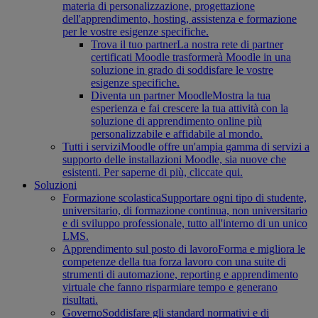
materia di personalizzazione, progettazione
dell'apprendimento, hosting, assistenza e formazione
per le vostre esigenze specifiche.
Trova il tuo partner
La nostra rete di partner
certificati Moodle trasformerà Moodle in una
soluzione in grado di soddisfare le vostre
esigenze specifiche.
Diventa un partner Moodle
Mostra la tua
esperienza e fai crescere la tua attività con la
soluzione di apprendimento online più
personalizzabile e affidabile al mondo.
Tutti i servizi
Moodle offre un'ampia gamma di servizi a
supporto delle installazioni Moodle, sia nuove che
esistenti. Per saperne di più, cliccate qui.
Soluzioni
Formazione scolastica
Supportare ogni tipo di studente,
universitario, di formazione continua, non universitario
e di sviluppo professionale, tutto all'interno di un unico
LMS.
Apprendimento sul posto di lavoro
Forma e migliora le
competenze della tua forza lavoro con una suite di
strumenti di automazione, reporting e apprendimento
virtuale che fanno risparmiare tempo e generano
risultati.
Governo
Soddisfare gli standard normativi e di