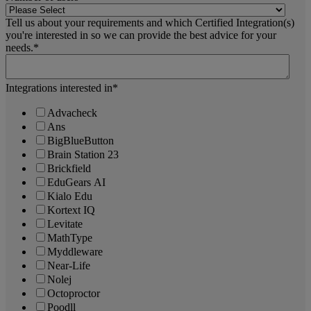
Tell us about your requirements and which Certified Integration(s)
you're interested in so we can provide the best advice for your
needs.
*
Integrations interested in
*
Advacheck
Ans
BigBlueButton
Brain Station 23
Brickfield
EduGears AI
Kialo Edu
Kortext IQ
Levitate
MathType
Myddleware
Near-Life
Nolej
Octoproctor
Poodll