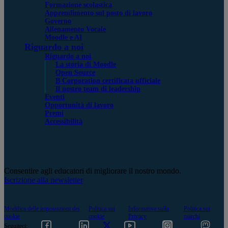
Formazione scolastica
Apprendimento sul posto di lavoro
Governo
Allenamento Vocale
Moodle e AI
Riguardo a noi
Riguardo a noi
La storia di Moodle
Open Source
B Corporation certificata ufficiale
Il nostro team di leadership
Eventi
Opportunità di lavoro
Premi
Accessibilità
Consentire agli educatori di migliorare il nostro mondo.
Iscrizione alla newsletter
Modifica delle impostazioni dei
Politica sui
Informativa sulla
Politica sui
cookie
cookie
Privacy
marchi
Seguiteci: