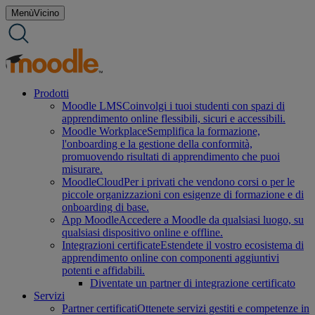
Salta
Menù
Vicino
al
contenuto
Prodotti
Moodle LMS
Coinvolgi i tuoi studenti con spazi di
apprendimento online flessibili, sicuri e accessibili.
Moodle Workplace
Semplifica la formazione,
l'onboarding e la gestione della conformità,
promuovendo risultati di apprendimento che puoi
misurare.
MoodleCloud
Per i privati che vendono corsi o per le
piccole organizzazioni con esigenze di formazione e di
onboarding di base.
App Moodle
Accedere a Moodle da qualsiasi luogo, su
qualsiasi dispositivo online e offline.
Integrazioni certificate
Estendete il vostro ecosistema di
apprendimento online con componenti aggiuntivi
potenti e affidabili.
Diventate un partner di integrazione certificato
Servizi
Partner certificati
Ottenete servizi gestiti e competenze in