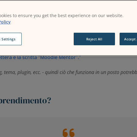
okies to ensure you get the best experience on our website.
olicy
cune sfide quotidiane molto reali: la classificazione dei flu
corsi condivisi.
 Settings
Reject All
Accept 
i passa per la testa in Moodle...
g, tema, plugin, ecc. - quindi ciò che funziona in un posto potreb
apprendimento?