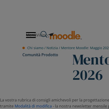
Salta
al
contenuto
Menù
Vicino
Chi siamo /
Notizia
/
Mentore Moodle: Maggio 202
Mento
Comunità
Prodotto
2026
La vostra rubrica di consigli amichevoli per la progettazi
tramite
Modalità di modifica
- la nostra newsletter mensile pe