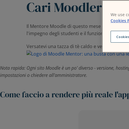
Cari Moodlers,
We use co
Cookies P
Il Mentore Moodle di questo mese si immerge in al
l'impegno degli studenti e il funzionamento dei 
Cookies
Versatevi una tazza di tè caldo e vediamo cosa v
Nota rapida:
Ogni sito Moodle è un po' diverso - versione, hostin
impostazioni o chiedere all'amministratore.
Come faccio a rendere più reale l'