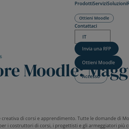
Prodotti
Servizi
Soluzioni
Expand
Expand
Expand
Ottieni Moodle
child
child
child
menu
menu
menu
Contattaci
for
for
for
Prodotti
Servizi
Soluzioni
IT
Invia una RFP
6
re Moodle: Magg
Ottieni Moodle
Accesso
one creativa di corsi e apprendimento. Tutte le domande di
r i costruttori di corsi, i progettisti e gli armeggiatori più c