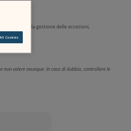
ssi di lavoro, la gestione delle eccezioni,
All Cookies
be non valere ovunque. In caso di dubbio, controllare le