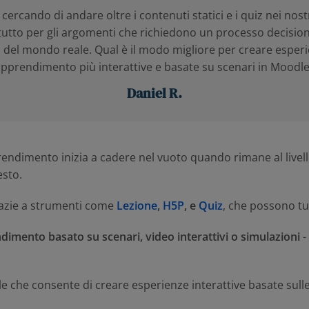
cercando di andare oltre i contenuti statici e i quiz nei nostr
utto per gli argomenti che richiedono un processo decision
a del mondo reale. Qual è il modo migliore per creare esperi
pprendimento più interattive e basate su scenari in Moodl
Daniel R.
pprendimento inizia a cadere nel vuoto quando rimane al live
esto.
razie a strumenti come
Lezione
,
H5P
, e
Quiz
, che possono tut
dimento basato su scenari, video interattivi o simulazioni
-
le che consente di creare esperienze interattive basate sulle