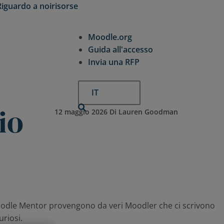
Riguardo a noi
risorse
Expand
Expand
child
child
Moodle.org
menu
menu
for
for
Guida all'accesso
Riguardo
risorse
Invia una RFP
a
noi
IT
io
12 maggio 2026 Di Lauren Goodman
 Moodle Mentor provengono da veri Moodler che ci scrivono
uriosi.