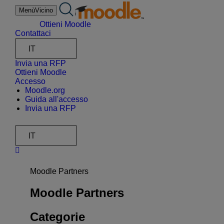
Salta
Menù
Vicino
al
contenuto
Ottieni Moodle
Contattaci
IT
Invia una RFP
Ottieni Moodle
Accesso
Moodle.org
Guida all'accesso
Invia una RFP
IT
Moodle Partners
Moodle Partners
Categorie