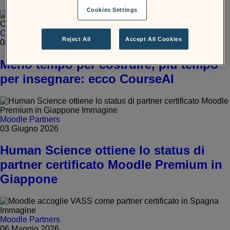
Cookies Settings
Comunità
Moodle Partners
Reject All
Accept All Cookies
08 Giugno 2026
Meno tempo per costruire, più tempo
per insegnare: ecco CourseAI
Moodle Partners
03 Giugno 2026
Human Science ottiene lo status di
partner certificato Moodle Premium in
Giappone
Moodle Partners
06 Maggio 2026