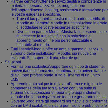
Partner certificati
Ottenete servizi gestiti e competenze in
materia di personalizzazione, progettazione
dell'apprendimento, hosting, assistenza e formazione per
le vostre esigenze specifiche.
Trova il tuo partner
La nostra rete di partner certificati
Moodle trasformerà Moodle in una soluzione in grado
di soddisfare le vostre esigenze specifiche.
Diventa un partner Moodle
Mostra la tua esperienza e
fai crescere la tua attività con la soluzione di
apprendimento online più personalizzabile e
affidabile al mondo.
Tutti i servizi
Moodle offre un'ampia gamma di servizi a
supporto delle installazioni Moodle, sia nuove che
esistenti. Per saperne di più, cliccate qui.
Soluzioni
Formazione scolastica
Supportare ogni tipo di studente,
universitario, di formazione continua, non universitario e
di sviluppo professionale, tutto all'interno di un unico
LMS.
Apprendimento sul posto di lavoro
Forma e migliora le
competenze della tua forza lavoro con una suite di
strumenti di automazione, reporting e apprendimento
virtuale che fanno risparmiare tempo e generano risultati.
Governo
Soddisfare gli standard normativi e di conformità
con un LMS scalabile e sicuro per il settore pubblico e le