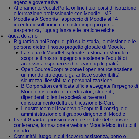
agenzie governative.
Allenamento Vocale
Porta online i tuoi corsi di istruzione
e formazione professionale con Moodle LMS.
Moodle e AI
Scoprite l'approccio di Moodle all'IA
incentrato sull'uomo e il nostro impegno per la
trasparenza, l'uguaglianza e le pratiche etiche.
Riguardo a noi
Riguardo a noi
Scopri di più sulla storia, la missione e le
persone dietro il nostro progetto globale di Moodle.
La storia di Moodle
Esplorate la storia di Moodle e
scoprite il nostro impegno a sostenere l'equità di
accesso a esperienze di eLearning di qualità.
Open Source
Scoprite come l'open source sostiene
un mondo più equo e garantisce sostenibilità,
sicurezza, flessibilità e personalizzazione.
B Corporation certificata ufficiale
Leggete l'impegno di
Moodle nei confronti di educatori, studenti,
dipendenti, clienti e società attraverso il
conseguimento della certificazione B-Corp.
Il nostro team di leadership
Scoprite il consiglio di
amministrazione e il gruppo dirigente di Moodle.
Eventi
Guarda i prossimi eventi e le date delle nostre
conferenze, formazione e webinar MoodleMoot in tutto il
mondo.
Comunità
Il luogo in cui ricevere assistenza, porre e