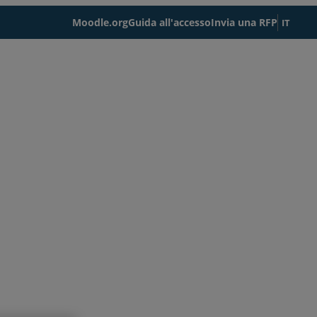
Moodle.org
Guida all'accesso
Invia una RFP
IT