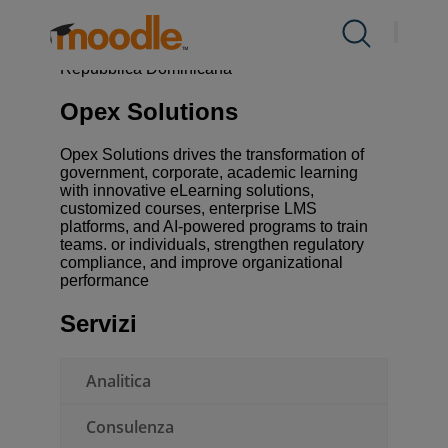
Salta
al
Prodotti
Servizi /
Certified Partners & Services
/
Opex
contenuto
Solutions
Expand
Repubblica Dominicana
child
menu
Servizi
Opex Solutions
Expand
for
child
Prodotti
Opex Solutions drives the transformation of
menu
Soluzioni
government, corporate, academic learning
with innovative eLearning solutions,
Expand
for
customized courses, enterprise LMS
child
Servizi
platforms, and AI-powered programs to train
menu
Riguardo a noi
teams. or individuals, strengthen regulatory
Expand
compliance, and improve organizational
for
performance
child
Soluzioni
menu
risorse
Servizi
Expand
for
child
Riguardo
Contattaci
menu
Analitica
a
for
noi
Consulenza
risorse
IT