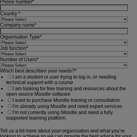
Phone number
*
Country
*
Company name
*
Organisation Type
*
Job function
*
Number of Users
*
Which best describes your needs?
*
I am a student or user trying to log in, or needing
technical support with a course
I am looking for free training and resources about the
open-source Moodle software
I want to purchase Moodle training or consultation
I'm already using Moodle and need expert services
I'm not currently using Moodle and need a fully
supported learning platform
Tell us a bit more about your organisation and what you’re
looking to achieve so we can provide the best advice for your