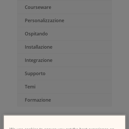
Courseware
Personalizzazione
Invia una RFP
Ospitando
Ottieni Moodle
Installazione
Accesso
Integrazione
Supporto
Temi
Formazione