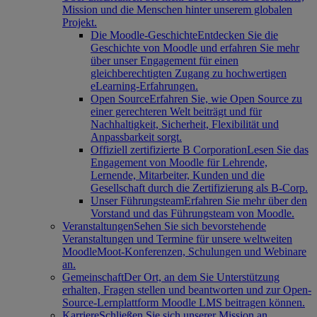
Mission und die Menschen hinter unserem globalen
Projekt.
Die Moodle-Geschichte
Entdecken Sie die
Geschichte von Moodle und erfahren Sie mehr
über unser Engagement für einen
gleichberechtigten Zugang zu hochwertigen
eLearning-Erfahrungen.
Open Source
Erfahren Sie, wie Open Source zu
einer gerechteren Welt beiträgt und für
Nachhaltigkeit, Sicherheit, Flexibilität und
Anpassbarkeit sorgt.
Offiziell zertifizierte B Corporation
Lesen Sie das
Engagement von Moodle für Lehrende,
Lernende, Mitarbeiter, Kunden und die
Gesellschaft durch die Zertifizierung als B-Corp.
Unser Führungsteam
Erfahren Sie mehr über den
Vorstand und das Führungsteam von Moodle.
Veranstaltungen
Sehen Sie sich bevorstehende
Veranstaltungen und Termine für unsere weltweiten
MoodleMoot-Konferenzen, Schulungen und Webinare
an.
Gemeinschaft
Der Ort, an dem Sie Unterstützung
erhalten, Fragen stellen und beantworten und zur Open-
Source-Lernplattform Moodle LMS beitragen können.
Karriere
Schließen Sie sich unserer Mission an,