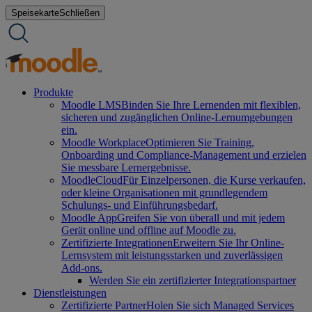
Zum
Speisekarte
Schließen
Inhalt
springen
Produkte
Moodle LMS
Binden Sie Ihre Lernenden mit flexiblen,
sicheren und zugänglichen Online-Lernumgebungen
ein.
Moodle Workplace
Optimieren Sie Training,
Onboarding und Compliance-Management und erzielen
Sie messbare Lernergebnisse.
MoodleCloud
Für Einzelpersonen, die Kurse verkaufen,
oder kleine Organisationen mit grundlegendem
Schulungs- und Einführungsbedarf.
Moodle App
Greifen Sie von überall und mit jedem
Gerät online und offline auf Moodle zu.
Zertifizierte Integrationen
Erweitern Sie Ihr Online-
Lernsystem mit leistungsstarken und zuverlässigen
Add-ons.
Werden Sie ein zertifizierter Integrationspartner
Dienstleistungen
Zertifizierte Partner
Holen Sie sich Managed Services