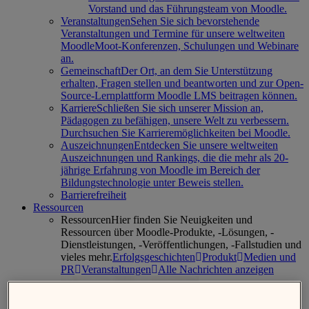
Vorstand und das Führungsteam von Moodle.
Veranstaltungen
Sehen Sie sich bevorstehende
Veranstaltungen und Termine für unsere weltweiten
MoodleMoot-Konferenzen, Schulungen und Webinare
an.
Gemeinschaft
Der Ort, an dem Sie Unterstützung
erhalten, Fragen stellen und beantworten und zur Open-
Source-Lernplattform Moodle LMS beitragen können.
Karriere
Schließen Sie sich unserer Mission an,
Pädagogen zu befähigen, unsere Welt zu verbessern.
Durchsuchen Sie Karrieremöglichkeiten bei Moodle.
Auszeichnungen
Entdecken Sie unsere weltweiten
Auszeichnungen und Rankings, die die mehr als 20-
jährige Erfahrung von Moodle im Bereich der
Bildungstechnologie unter Beweis stellen.
Barrierefreiheit
Ressourcen
Ressourcen
Hier finden Sie Neuigkeiten und
Ressourcen über Moodle-Produkte, -Lösungen, -
Dienstleistungen, -Veröffentlichungen, -Fallstudien und
vieles mehr.
Erfolgsgeschichten
Produkt
Medien und
PR
Veranstaltungen
Alle Nachrichten anzeigen