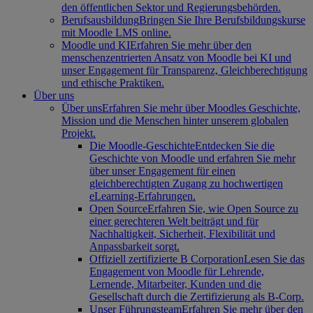
den öffentlichen Sektor und Regierungsbehörden.
Berufsausbildung
Bringen Sie Ihre Berufsbildungskurse
mit Moodle LMS online.
Moodle und KI
Erfahren Sie mehr über den
menschenzentrierten Ansatz von Moodle bei KI und
unser Engagement für Transparenz, Gleichberechtigung
und ethische Praktiken.
Über uns
Über uns
Erfahren Sie mehr über Moodles Geschichte,
Mission und die Menschen hinter unserem globalen
Projekt.
Die Moodle-Geschichte
Entdecken Sie die
Geschichte von Moodle und erfahren Sie mehr
über unser Engagement für einen
gleichberechtigten Zugang zu hochwertigen
eLearning-Erfahrungen.
Open Source
Erfahren Sie, wie Open Source zu
einer gerechteren Welt beiträgt und für
Nachhaltigkeit, Sicherheit, Flexibilität und
Anpassbarkeit sorgt.
Offiziell zertifizierte B Corporation
Lesen Sie das
Engagement von Moodle für Lehrende,
Lernende, Mitarbeiter, Kunden und die
Gesellschaft durch die Zertifizierung als B-Corp.
Unser Führungsteam
Erfahren Sie mehr über den