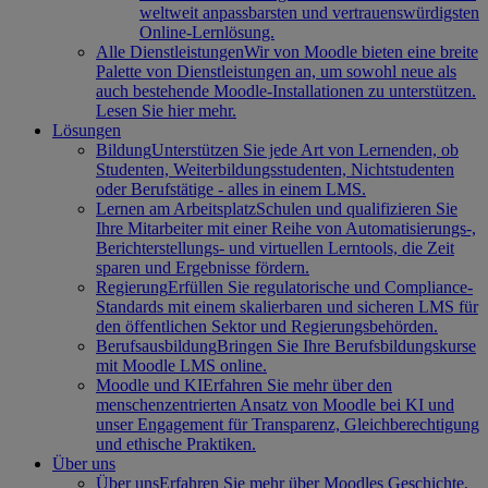
weltweit anpassbarsten und vertrauenswürdigsten
Online-Lernlösung.
Alle Dienstleistungen
Wir von Moodle bieten eine breite
Palette von Dienstleistungen an, um sowohl neue als
auch bestehende Moodle-Installationen zu unterstützen.
Lesen Sie hier mehr.
Lösungen
Bildung
Unterstützen Sie jede Art von Lernenden, ob
Studenten, Weiterbildungsstudenten, Nichtstudenten
oder Berufstätige - alles in einem LMS.
Lernen am Arbeitsplatz
Schulen und qualifizieren Sie
Ihre Mitarbeiter mit einer Reihe von Automatisierungs-,
Berichterstellungs- und virtuellen Lerntools, die Zeit
sparen und Ergebnisse fördern.
Regierung
Erfüllen Sie regulatorische und Compliance-
Standards mit einem skalierbaren und sicheren LMS für
den öffentlichen Sektor und Regierungsbehörden.
Berufsausbildung
Bringen Sie Ihre Berufsbildungskurse
mit Moodle LMS online.
Moodle und KI
Erfahren Sie mehr über den
menschenzentrierten Ansatz von Moodle bei KI und
unser Engagement für Transparenz, Gleichberechtigung
und ethische Praktiken.
Über uns
Über uns
Erfahren Sie mehr über Moodles Geschichte,