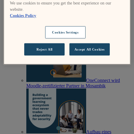
We use cookies to ensure you get the best experience on our
website.
Cookies Policy
Moodle-Mentor:
Cookies Settings
August 2026
Reject All
Accept All Cookies
OneConnect wird
Moodle-zertifizierter Partner in Mosambik
Aufbau eines