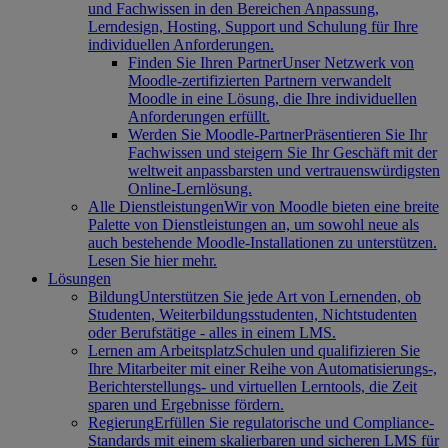
und Fachwissen in den Bereichen Anpassung,
Lerndesign, Hosting, Support und Schulung für Ihre
individuellen Anforderungen.
Finden Sie Ihren Partner
Unser Netzwerk von
Moodle-zertifizierten Partnern verwandelt
Moodle in eine Lösung, die Ihre individuellen
Anforderungen erfüllt.
Werden Sie Moodle-Partner
Präsentieren Sie Ihr
Fachwissen und steigern Sie Ihr Geschäft mit der
weltweit anpassbarsten und vertrauenswürdigsten
Online-Lernlösung.
Alle Dienstleistungen
Wir von Moodle bieten eine breite
Palette von Dienstleistungen an, um sowohl neue als
auch bestehende Moodle-Installationen zu unterstützen.
Lesen Sie hier mehr.
Lösungen
Bildung
Unterstützen Sie jede Art von Lernenden, ob
Studenten, Weiterbildungsstudenten, Nichtstudenten
oder Berufstätige - alles in einem LMS.
Lernen am Arbeitsplatz
Schulen und qualifizieren Sie
Ihre Mitarbeiter mit einer Reihe von Automatisierungs-,
Berichterstellungs- und virtuellen Lerntools, die Zeit
sparen und Ergebnisse fördern.
Regierung
Erfüllen Sie regulatorische und Compliance-
Standards mit einem skalierbaren und sicheren LMS für