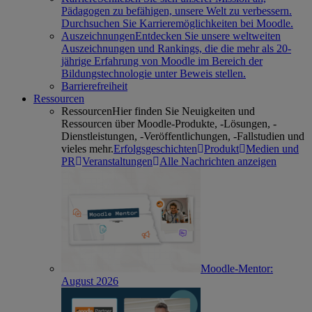
Pädagogen zu befähigen, unsere Welt zu verbessern.
Durchsuchen Sie Karrieremöglichkeiten bei Moodle.
Auszeichnungen
Entdecken Sie unsere weltweiten
Auszeichnungen und Rankings, die die mehr als 20-
jährige Erfahrung von Moodle im Bereich der
Bildungstechnologie unter Beweis stellen.
Barrierefreiheit
Ressourcen
Ressourcen
Hier finden Sie Neuigkeiten und
Ressourcen über Moodle-Produkte, -Lösungen, -
Dienstleistungen, -Veröffentlichungen, -Fallstudien und
vieles mehr.
Erfolgsgeschichten
Produkt
Medien und
PR
Veranstaltungen
Alle Nachrichten anzeigen
Moodle-Mentor:
August 2026