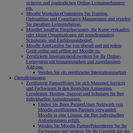
sicheren und zugänglichen Online-Lernumgebungen
ein.
Moodle Workplace
Optimieren Sie Training,
Onboarding und Compliance-Management und erzielen
Sie messbare Lernergebnisse.
MoodleCloud
Für Einzelpersonen, die Kurse verkaufen,
oder kleine Organisationen mit grundlegendem
Schulungs- und Einführungsbedarf.
Moodle App
Greifen Sie von überall und mit jedem
Gerät online und offline auf Moodle zu.
Zertifizierte Integrationen
Erweitern Sie Ihr Online-
Lernsystem mit leistungsstarken und zuverlässigen
Add-ons.
Werden Sie ein zertifizierter Integrationspartner
Dienstleistungen
Zertifizierte Partner
Holen Sie sich Managed Services
und Fachwissen in den Bereichen Anpassung,
Lerndesign, Hosting, Support und Schulung für Ihre
individuellen Anforderungen.
Finden Sie Ihren Partner
Unser Netzwerk von
Moodle-zertifizierten Partnern verwandelt
Moodle in eine Lösung, die Ihre individuellen
Anforderungen erfüllt.
Werden Sie Moodle-Partner
Präsentieren Sie Ihr
Fachwissen und steigern Sie Ihr Geschäft mit der