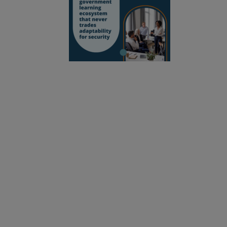
Aufbau eines 
Sicherheit opfert
Pädagogen befähigen, unsere Welt zu verbesse
Anmeldung zum Newsletter
Cookie-Einstellungen ändern
Cookie-Richtlinie
Datenschutzerklärung
Markenrichtlinie
Folgen Sie uns: