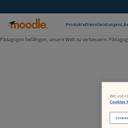
Zum
Inhalt
springen
Produkte
Dienstleistungen
Lö
Pädagogen befähigen, unsere Welt zu verbessern.
Pädagoge
We use co
Cookies 
Produkte
Cookies
Moodle LMS
Binden Sie Ihre Lernenden