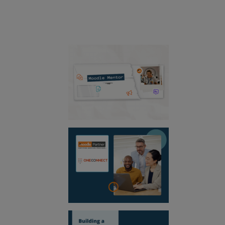
Ressourcen
Hier finden Sie Neuigkeiten 
vieles mehr.
Erfolgsgeschichten
Produk
Moodle-Mento
OneConnect wi