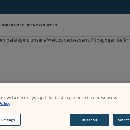
sungen
Über uns
Ressourcen
n befähigen, unsere Welt zu verbessern.
Pädagogen befähi
okies to ensure you get the best experience on our website.
Policy
 Settings
Reject All
Accept 
 mit flexiblen, sicheren und zugänglichen Online-Lernu