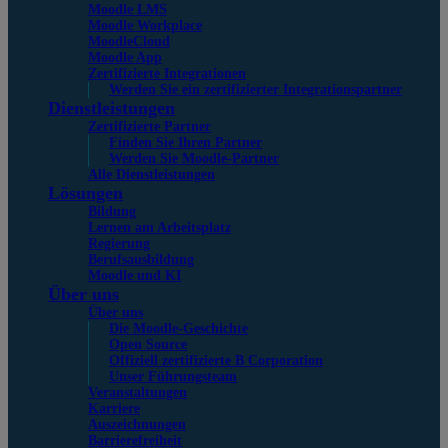
Moodle LMS
Moodle Workplace
MoodleCloud
Moodle App
Zertifizierte Integrationen
Werden Sie ein zertifizierter Integrationspartner
Dienstleistungen
Zertifizierte Partner
Finden Sie Ihren Partner
Werden Sie Moodle-Partner
Alle Dienstleistungen
Lösungen
Bildung
Lernen am Arbeitsplatz
Regierung
Berufsausbildung
Moodle und KI
Über uns
Über uns
Die Moodle-Geschichte
Open Source
Offiziell zertifizierte B Corporation
Unser Führungsteam
Veranstaltungen
Karriere
Auszeichnungen
Barrierefreiheit