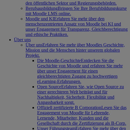
den öffentlichen Sektor und Regierungsbehörden.
Berufsausbildung
Bringen Sie Ihre Berufsbildungskurse
mit Moodle LMS online.
Moodle und KI
Erfahren Sie mehr über den
menschenzentrierten Ansatz von Moodle bei KI und
unser Engagement für Transparenz, Gleichberechtigung
und ethische Praktiken.
Über uns
Über uns
Erfahren Sie mehr über Moodles Geschichte,
Mission und die Menschen hinter unserem globalen
Projekt.
Die Moodle-Geschichte
Entdecken Sie die
Geschichte von Moodle und erfahren Sie mehr
über unser Engagement für einen
gleichberechtigten Zugang zu hochwertigen
eLearning-Erfahrungen.
Open Source
Erfahren Sie, wie Open Source zu
einer gerechteren Welt beiträgt und für
Nachhaltigkeit, Sicherheit, Flexibilität und
Anpassbarkeit sorgt.
Offiziell zertifizierte B Corporation
Lesen Sie das
Engagement von Moodle für Lehrende,
Lernende, Mitarbeiter, Kunden und die
Gesellschaft durch die Zertifizierung als B-Corp.
Unser Führungsteam
Erfahren Sie mehr über den