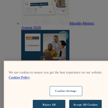
Moodle-Mentor:
August 2026
OneConnect wird
Moodle-zertifizierter Partner in Mosambik
We use cookies to ensure you get the best experience on our website.
Cookies Policy
Cookies Settings
Reject All
Accept All Cookies
Aufbau eines