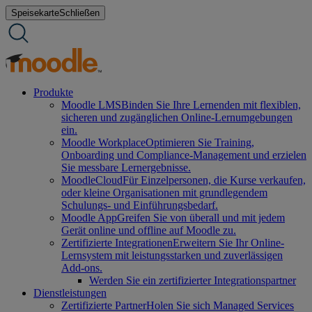
Zum
Speisekarte
Schließen
Inhalt
springen
Produkte
Moodle LMS
Binden Sie Ihre Lernenden mit flexiblen,
sicheren und zugänglichen Online-Lernumgebungen
ein.
Moodle Workplace
Optimieren Sie Training,
Onboarding und Compliance-Management und erzielen
Sie messbare Lernergebnisse.
MoodleCloud
Für Einzelpersonen, die Kurse verkaufen,
oder kleine Organisationen mit grundlegendem
Schulungs- und Einführungsbedarf.
Moodle App
Greifen Sie von überall und mit jedem
Gerät online und offline auf Moodle zu.
Zertifizierte Integrationen
Erweitern Sie Ihr Online-
Lernsystem mit leistungsstarken und zuverlässigen
Add-ons.
Werden Sie ein zertifizierter Integrationspartner
Dienstleistungen
Zertifizierte Partner
Holen Sie sich Managed Services