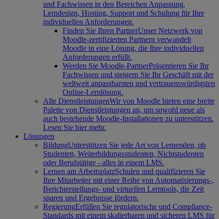
und Fachwissen in den Bereichen Anpassung,
Lerndesign, Hosting, Support und Schulung für Ihre
individuellen Anforderungen.
Finden Sie Ihren Partner
Unser Netzwerk von
Moodle-zertifizierten Partnern verwandelt
Moodle in eine Lösung, die Ihre individuellen
Anforderungen erfüllt.
Werden Sie Moodle-Partner
Präsentieren Sie Ihr
Fachwissen und steigern Sie Ihr Geschäft mit der
weltweit anpassbarsten und vertrauenswürdigsten
Online-Lernlösung.
Alle Dienstleistungen
Wir von Moodle bieten eine breite
Palette von Dienstleistungen an, um sowohl neue als
auch bestehende Moodle-Installationen zu unterstützen.
Lesen Sie hier mehr.
Lösungen
Bildung
Unterstützen Sie jede Art von Lernenden, ob
Studenten, Weiterbildungsstudenten, Nichtstudenten
oder Berufstätige - alles in einem LMS.
Lernen am Arbeitsplatz
Schulen und qualifizieren Sie
Ihre Mitarbeiter mit einer Reihe von Automatisierungs-,
Berichterstellungs- und virtuellen Lerntools, die Zeit
sparen und Ergebnisse fördern.
Regierung
Erfüllen Sie regulatorische und Compliance-
Standards mit einem skalierbaren und sicheren LMS für