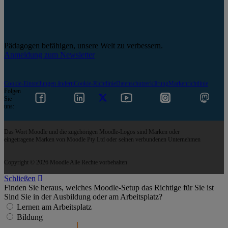
Pädagogen befähigen, unsere Welt zu verbessern.
Anmeldung zum Newsletter
Cookie-Einstellungen ändern
Cookie-Richtlinie
Datenschutzerklärung
Markenrichtlinie
Folgen
Sie
uns:
Das Wort Moodle und die zugehörigen Moodle-Logos sind Marken oder
eingetragene Marken von Moodle Pty Ltd oder seinen verbundenen Unternehmen
Copyright © 2026 Moodle Alle Rechte vorbehalten
Schließen
Finden Sie heraus, welches Moodle-Setup das Richtige für Sie ist
Sind Sie in der Ausbildung oder am Arbeitsplatz?
Lernen am Arbeitsplatz
Bildung