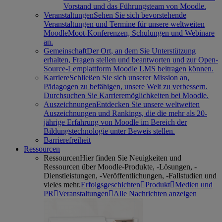
Vorstand und das Führungsteam von Moodle.
Veranstaltungen
Sehen Sie sich bevorstehende
Veranstaltungen und Termine für unsere weltweiten
MoodleMoot-Konferenzen, Schulungen und Webinare
an.
Gemeinschaft
Der Ort, an dem Sie Unterstützung
erhalten, Fragen stellen und beantworten und zur Open-
Source-Lernplattform Moodle LMS beitragen können.
Karriere
Schließen Sie sich unserer Mission an,
Pädagogen zu befähigen, unsere Welt zu verbessern.
Durchsuchen Sie Karrieremöglichkeiten bei Moodle.
Auszeichnungen
Entdecken Sie unsere weltweiten
Auszeichnungen und Rankings, die die mehr als 20-
jährige Erfahrung von Moodle im Bereich der
Bildungstechnologie unter Beweis stellen.
Barrierefreiheit
Ressourcen
Ressourcen
Hier finden Sie Neuigkeiten und
Ressourcen über Moodle-Produkte, -Lösungen, -
Dienstleistungen, -Veröffentlichungen, -Fallstudien und
vieles mehr.
Erfolgsgeschichten
Produkt
Medien und
PR
Veranstaltungen
Alle Nachrichten anzeigen