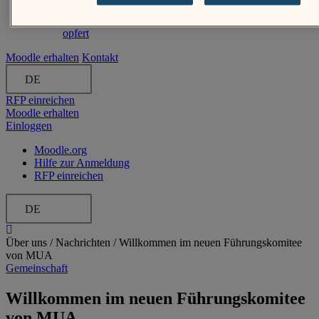
Lernökosystems für den öffentlichen Sektor, das
Anpassungsfähigkeit niemals zugunsten von Sicherheit
opfert
Moodle erhalten
Kontakt
DE
RFP einreichen
Moodle erhalten
Einloggen
Moodle.org
Hilfe zur Anmeldung
RFP einreichen
DE
Über uns /
Nachrichten
/
Willkommen im neuen Führungskomitee
von MUA
Gemeinschaft
Willkommen im neuen Führungskomitee
von MUA