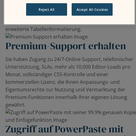
Funktionen wie 99.9%-genaues Kopieren und Einfügen,
Reject All
Accept All Cookies
Einhaltung der Web Content Accessibility Guidelines
(WCAG), mehrsprachige Rechtschreibprüfung und
erweiterte Tabellenformatierung.
Premium-Support erhalten
Sie haben Zugang zu 24/7-Online-Support, telefonischer
Unterstützung, SLAs, mehr als 10.000 Editor-Loads pro
Monat, vollständiger CSS-Kontrolle und einer
kommerziellen Lizenz, die Ihnen Anpassungs- und
Eigentumsrechte zur Nutzung und Vermarktung der
Premium-Funktionen innerhalb Ihrer eigenen Lösung
gewährt.
Zugriff auf PowerPaste mit