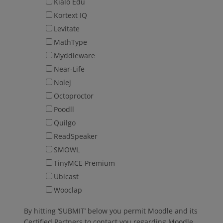
Kialo Edu
Kortext IQ
Levitate
MathType
Myddleware
Near-Life
Nolej
Octoproctor
Poodll
Quilgo
ReadSpeaker
SMOWL
TinyMCE Premium
Ubicast
Wooclap
By hitting ‘SUBMIT’ below you permit Moodle and its
Certified Partners to contact you regarding Moodle