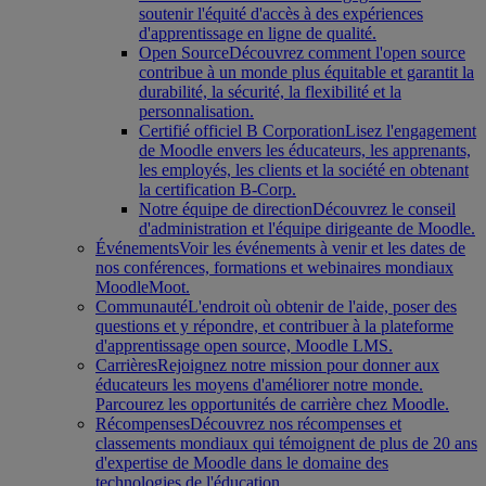
soutenir l'équité d'accès à des expériences
d'apprentissage en ligne de qualité.
Open Source
Découvrez comment l'open source
contribue à un monde plus équitable et garantit la
durabilité, la sécurité, la flexibilité et la
personnalisation.
Certifié officiel B Corporation
Lisez l'engagement
de Moodle envers les éducateurs, les apprenants,
les employés, les clients et la société en obtenant
la certification B-Corp.
Notre équipe de direction
Découvrez le conseil
d'administration et l'équipe dirigeante de Moodle.
Événements
Voir les événements à venir et les dates de
nos conférences, formations et webinaires mondiaux
MoodleMoot.
Communauté
L'endroit où obtenir de l'aide, poser des
questions et y répondre, et contribuer à la plateforme
d'apprentissage open source, Moodle LMS.
Carrières
Rejoignez notre mission pour donner aux
éducateurs les moyens d'améliorer notre monde.
Parcourez les opportunités de carrière chez Moodle.
Récompenses
Découvrez nos récompenses et
classements mondiaux qui témoignent de plus de 20 ans
d'expertise de Moodle dans le domaine des
technologies de l'éducation.