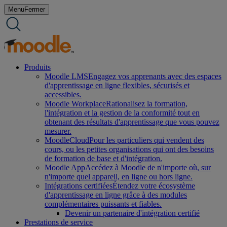
Aller
Menu
Fermer
au
contenu
Produits
Moodle LMS
Engagez vos apprenants avec des espaces
d'apprentissage en ligne flexibles, sécurisés et
accessibles.
Moodle Workplace
Rationalisez la formation,
l'intégration et la gestion de la conformité tout en
obtenant des résultats d'apprentissage que vous pouvez
mesurer.
MoodleCloud
Pour les particuliers qui vendent des
cours, ou les petites organisations qui ont des besoins
de formation de base et d'intégration.
Moodle App
Accédez à Moodle de n'importe où, sur
n'importe quel appareil, en ligne ou hors ligne.
Intégrations certifiées
Étendez votre écosystème
d'apprentissage en ligne grâce à des modules
complémentaires puissants et fiables.
Devenir un partenaire d'intégration certifié
Prestations de service