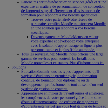
Partenaires certifiés
Bénéficiez de services gérés et d'une
expertise en matière de personnalisation, de conception
de l'apprentissage, d'hébergement, d'assistance et de
formation pour répondre à vos besoins spécifiques.
Trouvez votre partenaire
Notre réseau de
partenaires certifiés Moodle transformera Moodle
en une solution qui répondra à vos besoins
spécifiques.
Devenez partenaire Moodle
Mettez en valeur
votre expertise et développez votre entreprise
avec la solution d'apprentissage en ligne la plus
personnalisable et la plus fiable au monde.
Tous les services
Chez Moodle, nous offrons une large
gamme de services pour soutenir les installations
Moodle nouvelles et existantes. Plus d'informations ici.
Solutions
Éducation
Soutenir tous les types d'apprenants, qu'il
s'agisse d'étudiants de premier cycle, de formation
continue, de formation non diplômante ou de
développement professionnel, le tout au sein d'un seul
système de gestion de contenu.
Apprentissage en milieu de travail
Formez et améliorez
les compétences de votre personnel grâce à une suite
d'outils d'automatisation, de création de rapports et
d'apprentissage virtuel qui vous font gagner du temps et