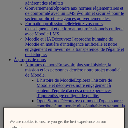
génèrent des résultats.
Gouvernement
Répondre aux normes réglementaires et
de conformité avec un LMS évolutif et sécurisé pour le
secteur public et les agences gouvernementales.
Formation professionnelle
Mettez vos cours
d'enseignement et de formation professionnels en ligne
avec Moodle LMS.
Moodle et l'IA
Découvrez l'approche humaine de
Moodle en matière d'intelligence artificielle et notre
engagement en faveur de la transparence, de l'égalité et
de l'éthique.
À propos de nous
À propos de nous
En savoir plus sur l'histoire, la
mission et les personnes derrière notre projet mondial
de Moodle.
L'histoire de Moodle
Explorez l'histoire de
Moodle et découvrez notre engagement à
soutenir l'équité d'accès à des expériences
d'apprentissage en ligne de qualité.
Open Source
Découvrez comment l'open source
contribue à un monde plus équitable et garantit la
durabilité, la sécurité, la flexibilité et la
personnalisation.
Certifié officiel B Corporation
Lisez l'engagement
We use cookies to ensure you get the best experience on our
de Moodle envers les éducateurs, les apprenants,
website.