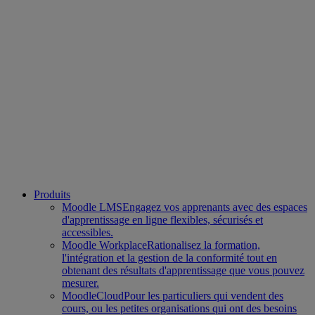
Produits
Moodle LMS
Engagez vos apprenants avec des espaces
d'apprentissage en ligne flexibles, sécurisés et
accessibles.
Moodle Workplace
Rationalisez la formation,
l'intégration et la gestion de la conformité tout en
obtenant des résultats d'apprentissage que vous pouvez
mesurer.
MoodleCloud
Pour les particuliers qui vendent des
cours, ou les petites organisations qui ont des besoins