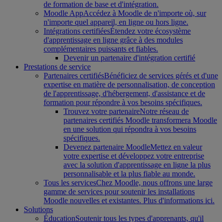
de formation de base et d'intégration.
Moodle App
Accédez à Moodle de n'importe où, sur
n'importe quel appareil, en ligne ou hors ligne.
Intégrations certifiées
Étendez votre écosystème
d'apprentissage en ligne grâce à des modules
complémentaires puissants et fiables.
Devenir un partenaire d'intégration certifié
Prestations de service
Partenaires certifiés
Bénéficiez de services gérés et d'une
expertise en matière de personnalisation, de conception
de l'apprentissage, d'hébergement, d'assistance et de
formation pour répondre à vos besoins spécifiques.
Trouvez votre partenaire
Notre réseau de
partenaires certifiés Moodle transformera Moodle
en une solution qui répondra à vos besoins
spécifiques.
Devenez partenaire Moodle
Mettez en valeur
votre expertise et développez votre entreprise
avec la solution d'apprentissage en ligne la plus
personnalisable et la plus fiable au monde.
Tous les services
Chez Moodle, nous offrons une large
gamme de services pour soutenir les installations
Moodle nouvelles et existantes. Plus d'informations ici.
Solutions
Éducation
Soutenir tous les types d'apprenants, qu'il