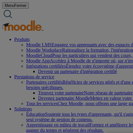
Aller
Menu
Fermer
au
contenu
Produits
Moodle LMS
Engagez vos apprenants avec des espaces d'a
Moodle Workplace
Rationalisez la formation, l'intégrati
MoodleCloud
Pour les particuliers qui vendent des cours,
Moodle App
Accédez à Moodle de n'importe où, sur n'impo
Intégrations certifiées
Étendez votre écosystème d'apprenti
Devenir un partenaire d'intégration certifié
Prestations de service
Partenaires certifiés
Bénéficiez de services gérés et d'une 
besoins spécifiques.
Trouvez votre partenaire
Notre réseau de partenaire
Devenez partenaire Moodle
Mettez en valeur votre 
Tous les services
Chez Moodle, nous offrons une large gamm
Solutions
Éducation
Soutenir tous les types d'apprenants, qu'il s'a
seul système de gestion de contenu.
Apprentissage en milieu de travail
Formez et améliorez les
gagner du temps et génèrent des résultats.