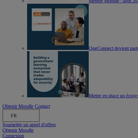
Mentor Moodle : août 2
OneConnect devient part
Mettre en place un écosyst
Obtenir Moodle
Contact
FR
Soumettre un appel d'offres
Obtenir Moodle
Connexion