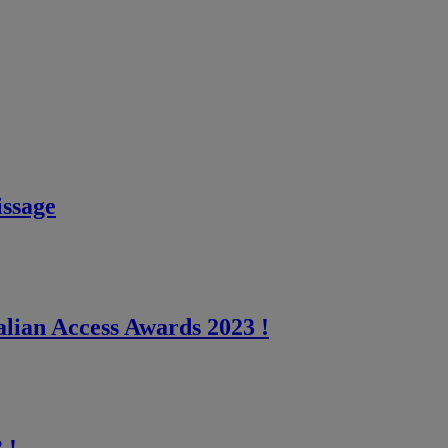
issage
alian Access Awards 2023 !
 !