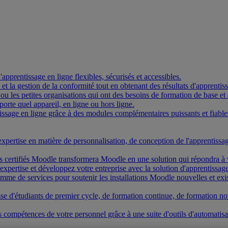
pprentissage en ligne flexibles, sécurisés et accessibles.
on et la gestion de la conformité tout en obtenant des résultats d'apprent
 ou les petites organisations qui ont des besoins de formation de base et 
rte quel appareil, en ligne ou hors ligne.
ssage en ligne grâce à des modules complémentaires puissants et fiable
expertise en matière de personnalisation, de conception de l'apprentiss
s certifiés Moodle transformera Moodle en une solution qui répondra à 
expertise et développez votre entreprise avec la solution d'apprentissage
e de services pour soutenir les installations Moodle nouvelles et exist
gisse d'étudiants de premier cycle, de formation continue, de formation 
 compétences de votre personnel grâce à une suite d'outils d'automatisat