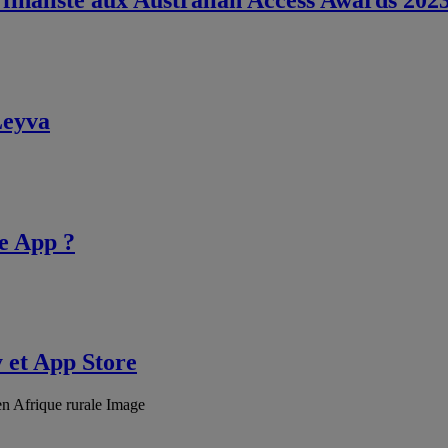
Leyva
e App ?
 et App Store