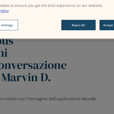
okies to ensure you get the best experience on our website.
'applicazione
olicy
zi per gli
 Settings
Reject All
Accept 
pus
hi
Conversazione
 Marvin D.