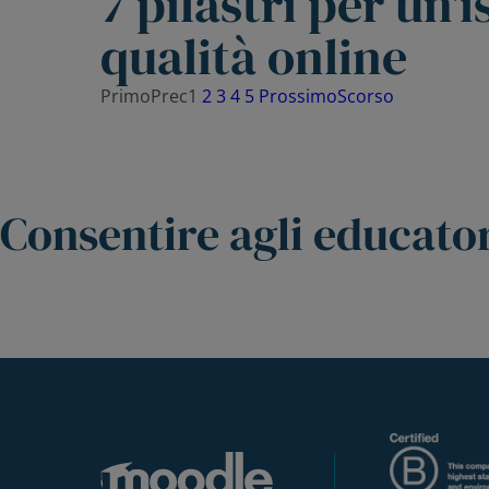
7 pilastri per un'
qualità online
Primo
Prec
1
2
3
4
5
Prossimo
Scorso
Consentire agli educator