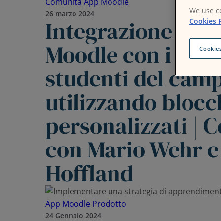
Comunità
App Moodle
We use co
26 marzo 2024
Integrazione dell
Cookies P
Moodle con i servi
Cookies
studenti del cam
utilizzando blocc
personalizzati | 
con Mario Wehr e
Hoffland
App Moodle
Prodotto
24 Gennaio 2024