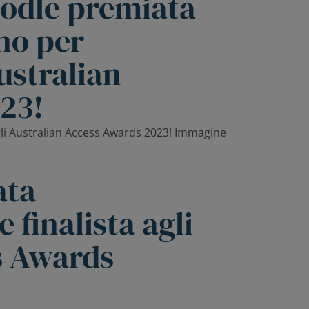
oodle premiata
no per
Australian
23!
ata
 finalista agli
s Awards