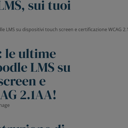
LMS, sui tuoi
 le ultime
oodle LMS su
 screen e
CAG 2.1AA!