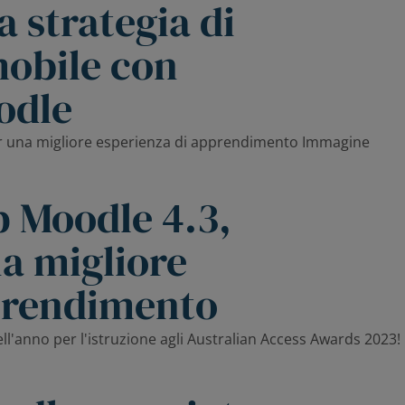
 strategia di
obile con
odle
p Moodle 4.3,
a migliore
prendimento