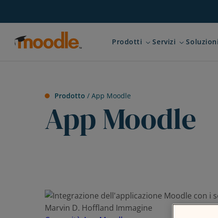
Salta
al
contenuto
Prodotti
Servizi
Soluzion
Expand child menu for Pr
Expand child
Prodotto
/
App Moodle
App Moodle