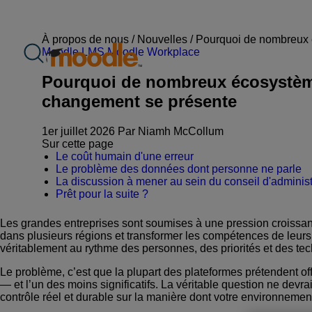
Aller
au
contenu
À propos de nous /
Nouvelles
/
Pourquoi de nombreux é
Moodle LMS
Moodle Workplace
Pourquoi de nombreux écosystèmes
changement se présente
1er juillet 2026 Par Niamh McCollum
Sur cette page
Le coût humain d'une erreur
Le problème des données dont personne ne parle
La discussion à mener au sein du conseil d'administ
Prêt pour la suite ?
Les grandes entreprises sont soumises à une pression croissante
dans plusieurs régions et transformer les compétences de leur
véritablement au rythme des personnes, des priorités et des te
Le problème, c’est que la plupart des plateformes prétendent off
— et l’un des moins significatifs. La véritable question ne devra
contrôle réel et durable sur la manière dont votre environneme