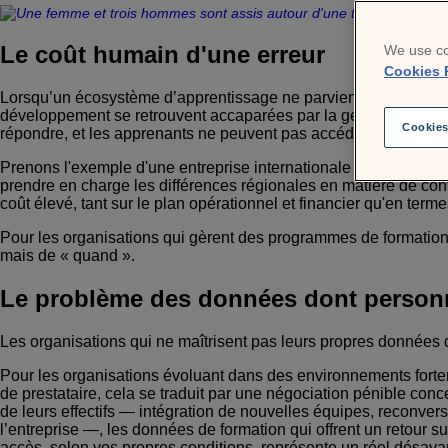
Le coût humain d'une erreur
We use co
Cookies 
Lorsqu’un écosystème d’apprentissage ne parvient pas à s’adap
développement se retrouvent accaparées par la gestion des systèm
Cookies
répondre, et les apprenants ne peuvent pas accéder aux formatio
Prenons l'exemple d'une entreprise internationale qui se dév
prendre en charge les différences régionales en matière de conf
coût élevé, tant sur le plan opérationnel et financier qu'en term
Pour les organisations qui gèrent des programmes de formation c
mais de « quand ».
Le problème des données dont personn
Les organisations qui ne maîtrisent pas leurs propres données de
Pour les organisations évoluant dans des environnements fortem
de prestataire, cela se traduit par une négociation pénible con
de leurs effectifs — intégration de nouvelles équipes, reconver
l’entreprise —, les données de formation qui offrent un retour s
accès, selon vos propres conditions, représente un réel désava