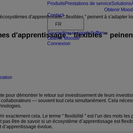
Produits
Prestations de service
Solutions
Obtenir Mood
Contact
cosystèmes d'apprentissage “ flexibles ” peinent à s'adapter l
FR
Soumettre un appel d'offres
 d'apprentissage “ flexibles ” peinent
Obtenir Moodle
Connexion
ration
 pour démontrer le retour sur investissement de leurs investiss
s collaborateurs — souvent tout cela simultanément. Cela néces
chnologies.
rir exactement cela. Le terme “ flexibilité ” est l’un des mots 
it pas être de savoir si un écosystème d’apprentissage est flexib
nt d’apprentissage évolue.