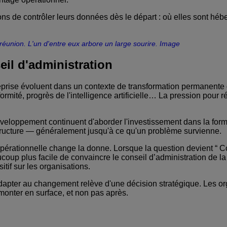
 de contrôler leurs données dès le départ : où elles sont héber
il d'administration
eprise évoluent dans un contexte de transformation permanente
ormité, progrès de l'intelligence artificielle… La pression pour
eloppement continuent d'aborder l'investissement dans la format
astructure — généralement jusqu'à ce qu'un problème survienne.
 opérationnelle change la donne. Lorsque la question devient “ 
beaucoup plus facile de convaincre le conseil d’administration de
tif sur les organisations.
apter au changement relève d'une décision stratégique. Les or
onter en surface, et non pas après.