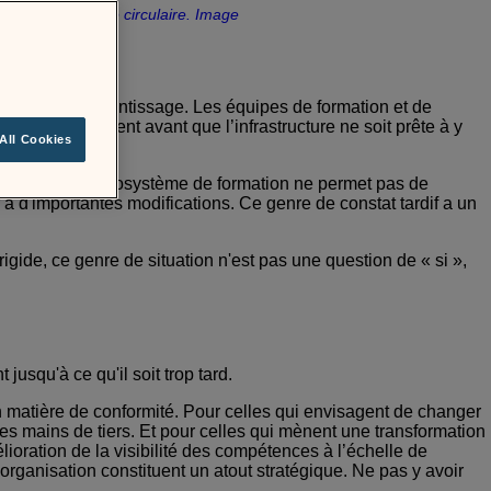
ultats d’apprentissage. Les équipes de formation et de
formité arrivent avant que l’infrastructure ne soit prête à y
All Cookies
ompte que son écosystème de formation ne permet pas de
à d'importantes modifications. Ce genre de constat tardif a un
gide, ce genre de situation n'est pas une question de « si »,
jusqu'à ce qu'il soit trop tard.
n matière de conformité. Pour celles qui envisagent de changer
les mains de tiers. Et pour celles qui mènent une transformation
ioration de la visibilité des compétences à l’échelle de
’organisation constituent un atout stratégique. Ne pas y avoir