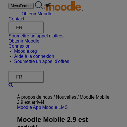
Aller
Menu
Fermer
au
contenu
Obtenir Moodle
Contact
FR
Soumettre un appel d'offres
Obtenir Moodle
Connexion
Moodle.org
Aide à la connexion
Soumettre un appel d'offres
FR
À propos de nous /
Nouvelles
/
Moodle Mobile
2.9 est arrivé!
Moodle App
Moodle LMS
Moodle Mobile 2.9 est