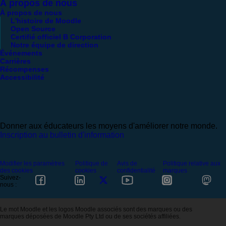
À propos de nous
À propos de nous
L'histoire de Moodle
Open Source
Certifié officiel B Corporation
Notre équipe de direction
Événements
Carrières
Récompenses
Accessibilité
Donner aux éducateurs les moyens d'améliorer notre monde.
Inscription au bulletin d'information
Modifier les paramètres
Politique de
Avis de
Politique relative aux
des cookies
cookies
confidentialité
marques
Suivez-
nous :
Le mot Moodle et les logos Moodle associés sont des marques ou des
marques déposées de Moodle Pty Ltd ou de ses sociétés affiliées.