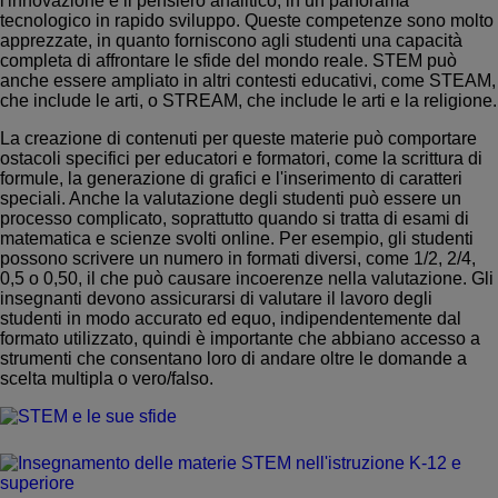
l'innovazione e il pensiero analitico, in un panorama
tecnologico in rapido sviluppo. Queste competenze sono molto
apprezzate, in quanto forniscono agli studenti una capacità
completa di affrontare le sfide del mondo reale. STEM può
Invia una RFP
anche essere ampliato in altri contesti educativi, come STEAM,
che include le arti, o STREAM, che include le arti e la religione.
Ottieni Moodle
La creazione di contenuti per queste materie può comportare
ostacoli specifici per educatori e formatori, come la scrittura di
formule, la generazione di grafici e l'inserimento di caratteri
Accesso
speciali.
Anche la valutazione degli studenti può essere un
processo complicato, soprattutto quando si tratta di esami di
matematica e scienze svolti online. Per esempio, gli studenti
possono scrivere un numero in formati diversi, come 1/2, 2/4,
0,5 o 0,50, il che può causare incoerenze nella valutazione. Gli
insegnanti devono assicurarsi di valutare il lavoro degli
studenti in modo accurato ed equo, indipendentemente dal
formato utilizzato, quindi è importante che abbiano accesso a
strumenti che consentano loro di andare oltre le domande a
scelta multipla o vero/falso.