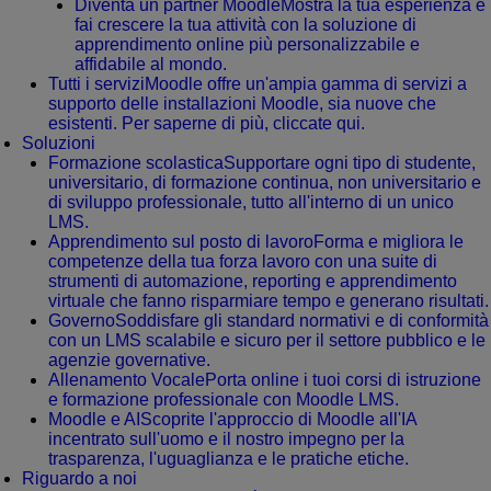
Diventa un partner Moodle
Mostra la tua esperienza e
fai crescere la tua attività con la soluzione di
apprendimento online più personalizzabile e
affidabile al mondo.
Tutti i servizi
Moodle offre un'ampia gamma di servizi a
supporto delle installazioni Moodle, sia nuove che
esistenti. Per saperne di più, cliccate qui.
Soluzioni
Formazione scolastica
Supportare ogni tipo di studente,
universitario, di formazione continua, non universitario e
di sviluppo professionale, tutto all'interno di un unico
LMS.
Apprendimento sul posto di lavoro
Forma e migliora le
competenze della tua forza lavoro con una suite di
strumenti di automazione, reporting e apprendimento
virtuale che fanno risparmiare tempo e generano risultati.
Governo
Soddisfare gli standard normativi e di conformità
con un LMS scalabile e sicuro per il settore pubblico e le
agenzie governative.
Allenamento Vocale
Porta online i tuoi corsi di istruzione
e formazione professionale con Moodle LMS.
Moodle e AI
Scoprite l'approccio di Moodle all'IA
incentrato sull'uomo e il nostro impegno per la
trasparenza, l'uguaglianza e le pratiche etiche.
Riguardo a noi