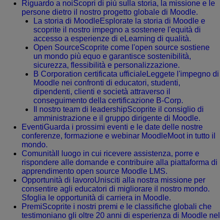
Riguardo a noi
Scopri di più sulla storia, la missione e le
persone dietro il nostro progetto globale di Moodle.
La storia di Moodle
Esplorate la storia di Moodle e
scoprite il nostro impegno a sostenere l'equità di
accesso a esperienze di eLearning di qualità.
Open Source
Scoprite come l'open source sostiene
un mondo più equo e garantisce sostenibilità,
sicurezza, flessibilità e personalizzazione.
B Corporation certificata ufficiale
Leggete l'impegno di
Moodle nei confronti di educatori, studenti,
dipendenti, clienti e società attraverso il
conseguimento della certificazione B-Corp.
Il nostro team di leadership
Scoprite il consiglio di
amministrazione e il gruppo dirigente di Moodle.
Eventi
Guarda i prossimi eventi e le date delle nostre
conferenze, formazione e webinar MoodleMoot in tutto il
mondo.
Comunità
Il luogo in cui ricevere assistenza, porre e
rispondere alle domande e contribuire alla piattaforma di
apprendimento open source Moodle LMS.
Opportunità di lavoro
Unisciti alla nostra missione per
consentire agli educatori di migliorare il nostro mondo.
Sfoglia le opportunità di carriera in Moodle.
Premi
Scoprite i nostri premi e le classifiche globali che
testimoniano gli oltre 20 anni di esperienza di Moodle nel