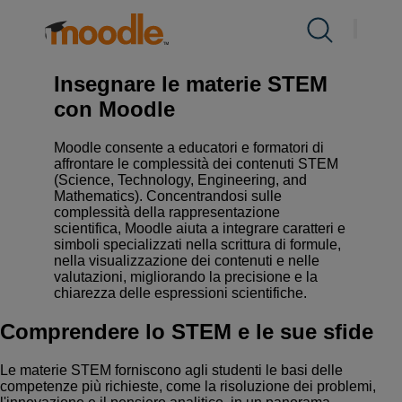
Salta
al
Prodotti
Funzionalità con Moodle
/
Insegnare le
contenuto
materie STEM con Moodle
Insegnare le materie STEM
Servizi
con Moodle
Moodle consente a educatori e formatori di
Soluzioni
affrontare le complessità dei contenuti STEM
(Science, Technology, Engineering, and
Mathematics). Concentrandosi sulle
complessità della rappresentazione
Riguardo a noi
scientifica, Moodle aiuta a integrare caratteri e
simboli specializzati nella scrittura di formule,
nella visualizzazione dei contenuti e nelle
valutazioni, migliorando la precisione e la
risorse
chiarezza delle espressioni scientifiche.
Comprendere lo STEM e le sue sfide
Contattaci
Le materie STEM forniscono agli studenti le basi delle
competenze più richieste, come la risoluzione dei problemi,
IT