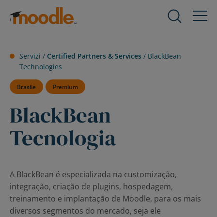
Salta
al
Prodotti
Expand
contenuto
child
menu
Servizi
Servizi /
Certified Partners & Services
/
BlackBean
for
Expand
Technologies
Prodotti
child
menu
Brasile
Premium
Soluzioni
for
Expand
BlackBean
Servizi
child
menu
Tecnologia
Riguardo a noi
for
Expand
Soluzioni
child
menu
risorse
for
Expand
A BlackBean é especializada na customização,
Riguardo
child
integração, criação de plugins, hospedagem,
a
menu
Contattaci
treinamento e implantação de Moodle, para os mais
noi
for
diversos segmentos do mercado, seja ele