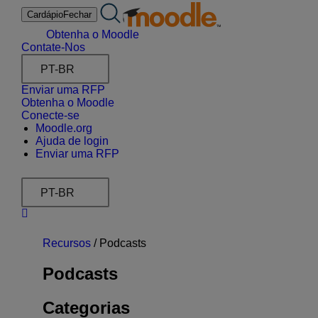
Ir
Cardápio
Fechar
para
o
Obtenha o Moodle
conteúdo
Contate-Nos
PT-BR
Enviar uma RFP
Obtenha o Moodle
Conecte-se
Moodle.org
Ajuda de login
Enviar uma RFP
PT-BR
Recursos
/
Podcasts
Podcasts
Categorias