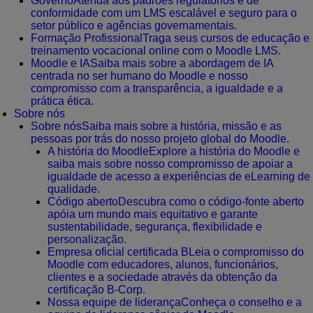
Governo
Atenda aos padrões regulatórios e de
conformidade com um LMS escalável e seguro para o
setor público e agências governamentais.
Formação Profissional
Traga seus cursos de educação e
treinamento vocacional online com o Moodle LMS.
Moodle e IA
Saiba mais sobre a abordagem de IA
centrada no ser humano do Moodle e nosso
compromisso com a transparência, a igualdade e a
prática ética.
Sobre nós
Sobre nós
Saiba mais sobre a história, missão e as
pessoas por trás do nosso projeto global do Moodle.
A história do Moodle
Explore a história do Moodle e
saiba mais sobre nosso compromisso de apoiar a
igualdade de acesso a experiências de eLearning de
qualidade.
Código aberto
Descubra como o código-fonte aberto
apóia um mundo mais equitativo e garante
sustentabilidade, segurança, flexibilidade e
personalização.
Empresa oficial certificada B
Leia o compromisso do
Moodle com educadores, alunos, funcionários,
clientes e a sociedade através da obtenção da
certificação B-Corp.
Nossa equipe de liderança
Conheça o conselho e a