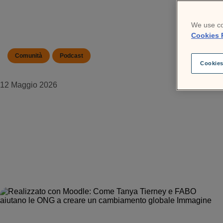
We use co
Cookies 
Comunità
Podcast
Cookies
12 Maggio 2026
Il Podcast Moodle: Sfruttare il talento
neurodivergente