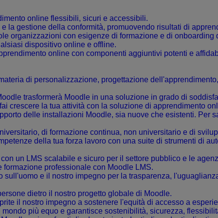
mento online flessibili, sicuri e accessibili.
 e la gestione della conformità, promuovendo risultati di appre
ccole organizzazioni con esigenze di formazione e di onboarding 
siasi dispositivo online e offline.
pprendimento online con componenti aggiuntivi potenti e affidabi
 materia di personalizzazione, progettazione dell'apprendimento
ti Moodle trasformerà Moodle in una soluzione in grado di soddisf
fai crescere la tua attività con la soluzione di apprendimento on
orto delle installazioni Moodle, sia nuove che esistenti. Per sa
niversitario, di formazione continua, non universitario e di svilup
mpetenze della tua forza lavoro con una suite di strumenti di a
 con un LMS scalabile e sicuro per il settore pubblico e le agen
ne e formazione professionale con Moodle LMS.
to sull'uomo e il nostro impegno per la trasparenza, l'uguaglianza
 persone dietro il nostro progetto globale di Moodle.
prite il nostro impegno a sostenere l'equità di accesso a esperie
mondo più equo e garantisce sostenibilità, sicurezza, flessibili