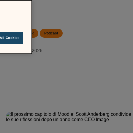
Media e PR
Podcast
All Cookies
23 Gennaio 2026
Vi presentiamo i nostri nuovi conduttori del
Podcast Moodle, Dan Lehner e Shalimar
Anderson.