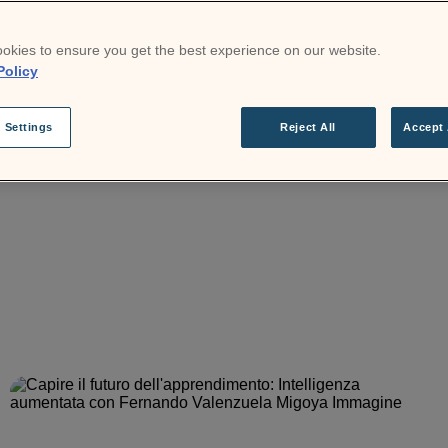
okies to ensure you get the best experience on our website.
Policy
Media e PR
Podcast
 Settings
Reject All
Accept 
10 febbraio 2026
La barriera invisibile: Liz Starbuck Greer sul
potere del capitale digitale