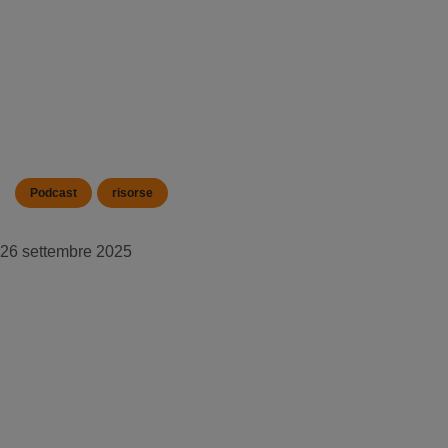
Podcast
risorse
26 settembre 2025
Realizzato con Moodle: Come Tanya Tierney e
FABO aiutano le ONG a creare un cambiamento
globale