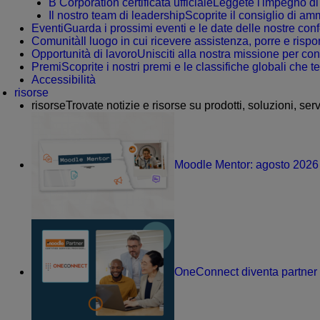
B Corporation certificata ufficiale
Leggete l'impegno di 
Il nostro team di leadership
Scoprite il consiglio di am
Eventi
Guarda i prossimi eventi e le date delle nostre co
Comunità
Il luogo in cui ricevere assistenza, porre e ri
Opportunità di lavoro
Unisciti alla nostra missione per con
Premi
Scoprite i nostri premi e le classifiche globali che
Accessibilità
risorse
risorse
Trovate notizie e risorse su prodotti, soluzioni, serv
Moodle Mentor: agosto 2026
OneConnect diventa partner 