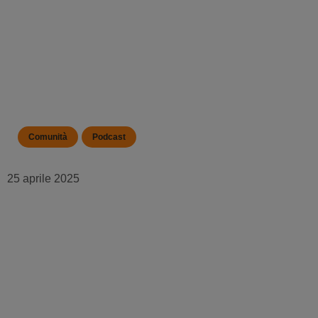
Comunità
Podcast
25 aprile 2025
Capire il futuro dell'apprendimento: Intelligenza
aumentata con Fernando Valenzuela Migoya