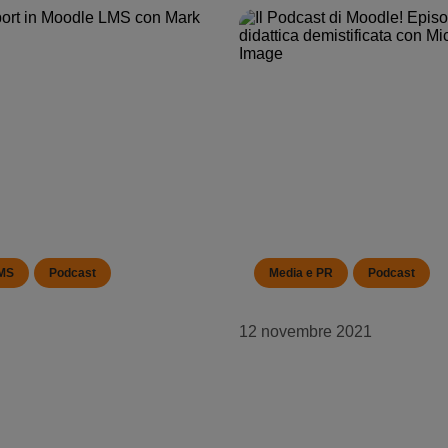
LMS
Podcast
Media e PR
Podcast
12 novembre 2021
ei rapporti in Moodle LMS
Il podcast di Moodle! Ep
demistificato con Michel
Gramp