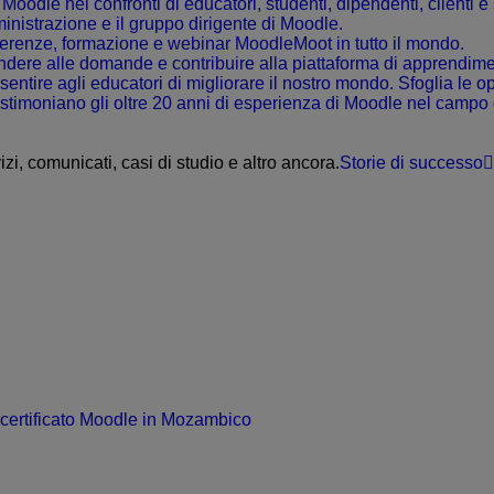
Moodle nei confronti di educatori, studenti, dipendenti, clienti e
ministrazione e il gruppo dirigente di Moodle.
nferenze, formazione e webinar MoodleMoot in tutto il mondo.
spondere alle domande e contribuire alla piattaforma di appren
sentire agli educatori di migliorare il nostro mondo. Sfoglia le o
 testimoniano gli oltre 20 anni di esperienza di Moodle nel campo
izi, comunicati, casi di studio e altro ancora.
Storie di successo
certificato Moodle in Mozambico