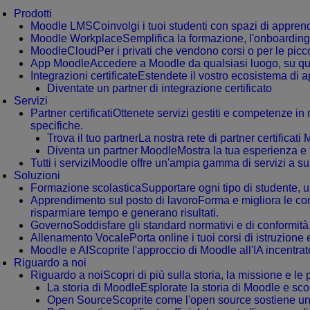
Prodotti
Moodle LMS
Coinvolgi i tuoi studenti con spazi di apprendi
Moodle Workplace
Semplifica la formazione, l'onboarding
MoodleCloud
Per i privati che vendono corsi o per le pi
App Moodle
Accedere a Moodle da qualsiasi luogo, su qual
Integrazioni certificate
Estendete il vostro ecosistema di a
Diventate un partner di integrazione certificato
Servizi
Partner certificati
Ottenete servizi gestiti e competenze in
specifiche.
Trova il tuo partner
La nostra rete di partner certifica
Diventa un partner Moodle
Mostra la tua esperienza e 
Tutti i servizi
Moodle offre un'ampia gamma di servizi a supp
Soluzioni
Formazione scolastica
Supportare ogni tipo di studente, u
Apprendimento sul posto di lavoro
Forma e migliora le co
risparmiare tempo e generano risultati.
Governo
Soddisfare gli standard normativi e di conformità
Allenamento Vocale
Porta online i tuoi corsi di istruzio
Moodle e AI
Scoprite l'approccio di Moodle all'IA incentra
Riguardo a noi
Riguardo a noi
Scopri di più sulla storia, la missione e le
La storia di Moodle
Esplorate la storia di Moodle e sco
Open Source
Scoprite come l'open source sostiene un 