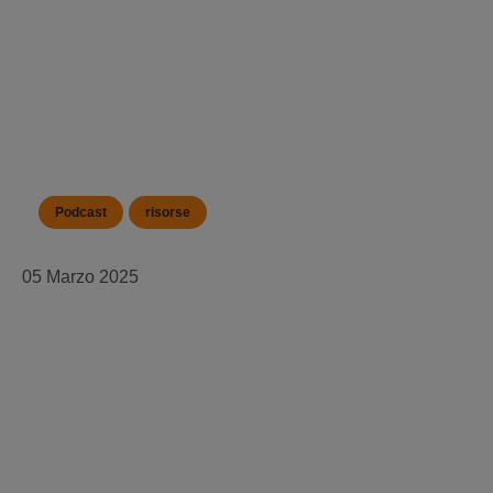
Podcast
risorse
05 Marzo 2025
Il prossimo capitolo di Moodle: Scott Anderberg
condivide i suoi pensieri dopo un anno da CEO