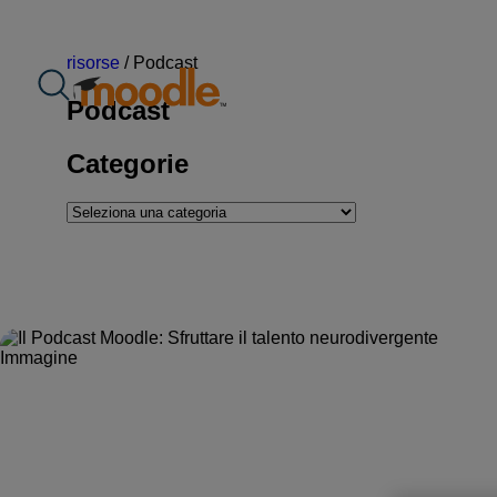
Salta
al
contenuto
risorse
/
Podcast
Podcast
Categorie
Categorie