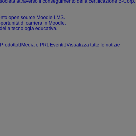
 società attraverso il conseguimento della certificazione B-Corp.
dimento open source Moodle LMS.
pportunità di carriera in Moodle.
 della tecnologia educativa.
Prodotto
Media e PR
Eventi
Visualizza tutte le notizie