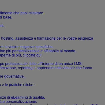
ndimento che puoi misurare.
di base.
li.
, hosting, assistenza e formazione per le vostre esigenze
are le vostre esigenze specifiche.
line più personalizzabile e affidabile al mondo.
perne di più, cliccate qui.
po professionale, tutto all'interno di un unico LMS.
utomazione, reporting e apprendimento virtuale che fanno
zie governative.
 e le pratiche etiche.
nze di eLearning di qualità.
tà e personalizzazione.