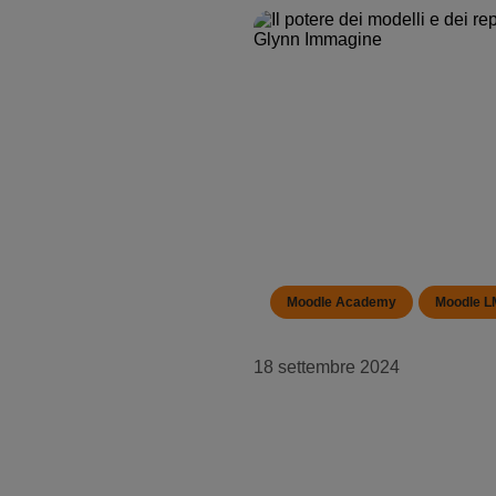
Moodle Academy
Moodle 
18 settembre 2024
Il potere dei modelli e d
con Mark Glynn