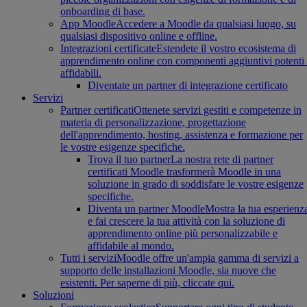
onboarding di base.
App Moodle
Accedere a Moodle da qualsiasi luogo, su
qualsiasi dispositivo online e offline.
Integrazioni certificate
Estendete il vostro ecosistema di
apprendimento online con componenti aggiuntivi potenti
affidabili.
Diventate un partner di integrazione certificato
Servizi
Partner certificati
Ottenete servizi gestiti e competenze in
materia di personalizzazione, progettazione
dell'apprendimento, hosting, assistenza e formazione per
le vostre esigenze specifiche.
Trova il tuo partner
La nostra rete di partner
certificati Moodle trasformerà Moodle in una
soluzione in grado di soddisfare le vostre esigenze
specifiche.
Diventa un partner Moodle
Mostra la tua esperienz
e fai crescere la tua attività con la soluzione di
apprendimento online più personalizzabile e
affidabile al mondo.
Tutti i servizi
Moodle offre un'ampia gamma di servizi a
supporto delle installazioni Moodle, sia nuove che
esistenti. Per saperne di più, cliccate qui.
Soluzioni