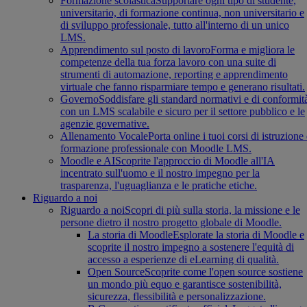
Formazione scolastica
Supportare ogni tipo di studente,
universitario, di formazione continua, non universitario e
di sviluppo professionale, tutto all'interno di un unico
LMS.
Apprendimento sul posto di lavoro
Forma e migliora le
competenze della tua forza lavoro con una suite di
strumenti di automazione, reporting e apprendimento
virtuale che fanno risparmiare tempo e generano risultati.
Governo
Soddisfare gli standard normativi e di conformit
con un LMS scalabile e sicuro per il settore pubblico e le
agenzie governative.
Allenamento Vocale
Porta online i tuoi corsi di istruzione
formazione professionale con Moodle LMS.
Moodle e AI
Scoprite l'approccio di Moodle all'IA
incentrato sull'uomo e il nostro impegno per la
trasparenza, l'uguaglianza e le pratiche etiche.
Riguardo a noi
Riguardo a noi
Scopri di più sulla storia, la missione e le
persone dietro il nostro progetto globale di Moodle.
La storia di Moodle
Esplorate la storia di Moodle e
scoprite il nostro impegno a sostenere l'equità di
accesso a esperienze di eLearning di qualità.
Open Source
Scoprite come l'open source sostiene
un mondo più equo e garantisce sostenibilità,
sicurezza, flessibilità e personalizzazione.