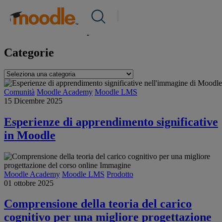
Salta
Prodotto
/
Moodle Academy
Prodotti
al
Servizi
contenuto
Moodle Academy
Soluzioni
Riguardo a noi
Categorie
risorse
Contattaci
Categorie
Comunità
Moodle Academy
Moodle LMS
15 Dicembre 2025
IT
Esperienze di apprendimento significative
in Moodle
Invia una RFP
Ottieni Moodle
Moodle Academy
Moodle LMS
Prodotto
01 ottobre 2025
Accesso
Comprensione della teoria del carico
cognitivo per una migliore progettazione