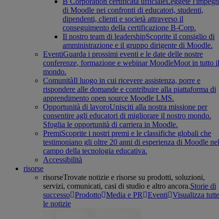
B Corporation certificata ufficiale
Leggete l'impeg
di Moodle nei confronti di educatori, studenti,
dipendenti, clienti e società attraverso il
conseguimento della certificazione B-Corp.
Il nostro team di leadership
Scoprite il consiglio di
amministrazione e il gruppo dirigente di Moodle.
Eventi
Guarda i prossimi eventi e le date delle nostre
conferenze, formazione e webinar MoodleMoot in tutto i
mondo.
Comunità
Il luogo in cui ricevere assistenza, porre e
rispondere alle domande e contribuire alla piattaforma di
apprendimento open source Moodle LMS.
Opportunità di lavoro
Unisciti alla nostra missione per
consentire agli educatori di migliorare il nostro mondo.
Sfoglia le opportunità di carriera in Moodle.
Premi
Scoprite i nostri premi e le classifiche globali che
testimoniano gli oltre 20 anni di esperienza di Moodle ne
campo della tecnologia educativa.
Accessibilità
risorse
risorse
Trovate notizie e risorse su prodotti, soluzioni,
servizi, comunicati, casi di studio e altro ancora.
Storie di
successo
Prodotto
Media e PR
Eventi
Visualizza tutt
le notizie