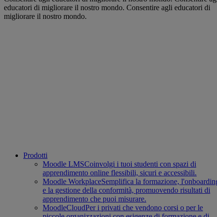
educatori di migliorare il nostro mondo.
Consentire agli educatori di
migliorare il nostro mondo.
Prodotti
Moodle LMS
Coinvolgi i tuoi studenti con spazi di
apprendimento online flessibili, sicuri e accessibili.
Moodle Workplace
Semplifica la formazione, l'onboardin
e la gestione della conformità, promuovendo risultati di
apprendimento che puoi misurare.
MoodleCloud
Per i privati che vendono corsi o per le
piccole organizzazioni con esigenze di formazione e di