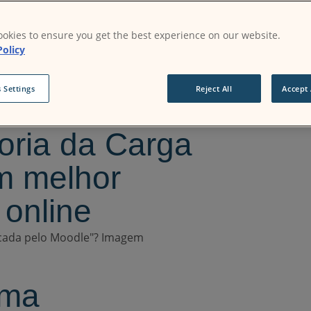
 Aprendizagem
okies to ensure you get the best experience on our website.
 Moodle
Policy
 Settings
Reject All
Accept 
oria da Carga
m melhor
 online
uma