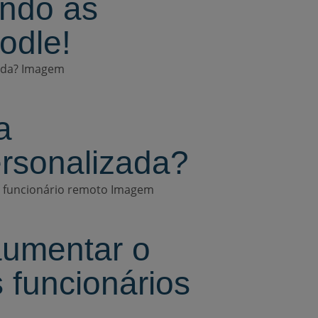
ando as
odle!
a
rsonalizada?
aumentar o
 funcionários