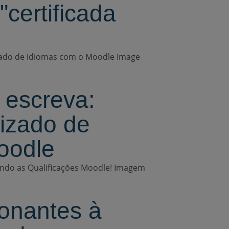
certificada
e escreva:
izado de
oodle
onantes à