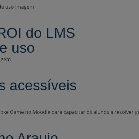
 ROI do LMS
e uso
s acessíveis
no Araujo