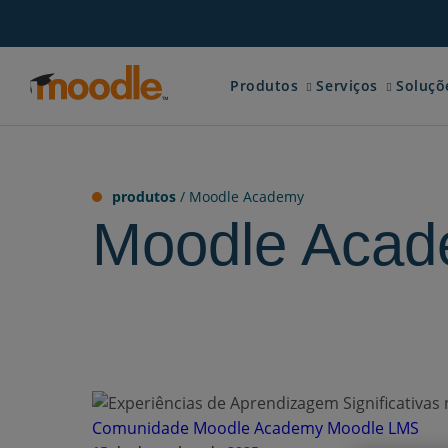
Ir
para
o
Expand child menu for 
Expand ch
conteúdo
Produtos
Serviços
Soluçõ
produtos
/
Moodle Academy
Moodle Aca
Comunidade
Moodle Academy
Moodle LMS