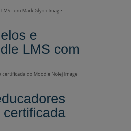
elos e
oodle LMS com
educadores
certificada