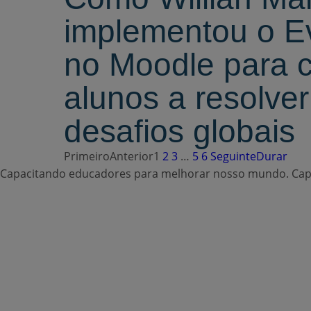
implementou o 
no Moodle para c
alunos a resolve
desafios globais
Primeiro
Anterior
1
2
3
…
5
6
Seguinte
Durar
Capacitando educadores para melhorar nosso mundo.
Cap