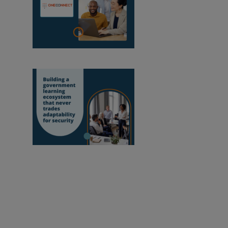
OneConnect wird
Moodle-zertifizierter Partner in Mosambik
Aufbau eines
Lernökosystems für den öffentlichen Sektor,
das Anpassungsfähigkeit niemals zugunsten
von Sicherheit opfert
Pädagogen befähigen, unsere Welt zu verbessern.
Anmeldung zum Newsletter