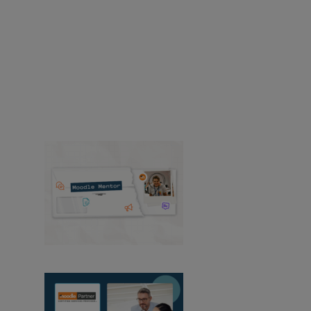
Ressourcen
Ressourcen
Hier finden Sie Neuigkeiten und
Ressourcen über Moodle-Produkte, -Lösungen,
-Dienstleistungen, -Veröffentlichungen, -
Fallstudien und vieles mehr.
Erfolgsgeschichten
Produkt
Medien und PR
Veranstaltungen
Alle Nachrichten anzeigen
Moodle-Mentor:
August 2026