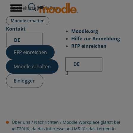
Zum
Speisekarte
Schließen
Inhalt
springen
Moodle erhalten
Kontakt
Moodle.org
Hilfe zur Anmeldung
DE
RFP einreichen
RFP einreichen
DE
Moodle erhalten
Einloggen
Über uns /
Nachrichten
/
Moodle Workplace glänzt bei
#LT20UK, da das Interesse an LMS für das Lernen in