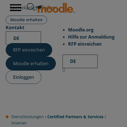
Zum
Speisekarte
Schließen
Inhalt
springen
Moodle erhalten
Kontakt
Moodle.org
Hilfe zur Anmeldung
DE
RFP einreichen
RFP einreichen
DE
Moodle erhalten
Einloggen
Dienstleistungen /
Certified Partners & Services
/
Inserver