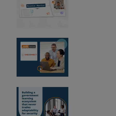
Moodle-Mentor:
August 2026
OneConnect wird
Moodle-zertifizierter Partner in Mosambik
Aufbau eines