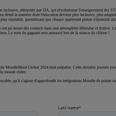
cale inclusive, alimentée par l'IA, qui révolutionne l'enseignement des
n détail la manière dont l'éducation devient plus inclusive, plus adapt
et plus équitable, garantissant que chaque apprenant puisse s'épanouir d
nts ont pu nouer des contacts dans une atmosphère détendue et festive. L
 valeur. Le nom du gagnant sera annoncé lors de la séance de clôture !
r du MoodleMoot Global 2024 était palpable. Cette dernière journée prome
 du monde entier.
royable, qu'il s'agisse d'approfondir les intégrations Moodle de pointe o