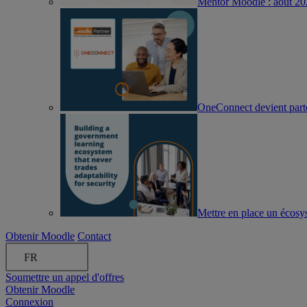
Mentor Moodle : août 2
OneConnect devient part
Mettre en place un écosyst
Obtenir Moodle
Contact
FR
Soumettre un appel d'offres
Obtenir Moodle
Connexion