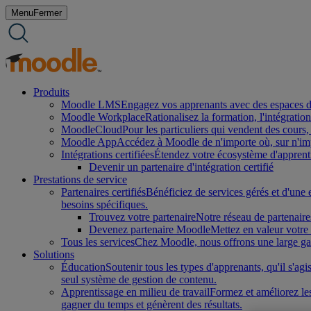
Aller
Menu
Fermer
au
contenu
Produits
Moodle LMS
Engagez vos apprenants avec des espaces d'a
Moodle Workplace
Rationalisez la formation, l'intégrati
MoodleCloud
Pour les particuliers qui vendent des cours,
Moodle App
Accédez à Moodle de n'importe où, sur n'impo
Intégrations certifiées
Étendez votre écosystème d'apprenti
Devenir un partenaire d'intégration certifié
Prestations de service
Partenaires certifiés
Bénéficiez de services gérés et d'une 
besoins spécifiques.
Trouvez votre partenaire
Notre réseau de partenaire
Devenez partenaire Moodle
Mettez en valeur votre 
Tous les services
Chez Moodle, nous offrons une large gamm
Solutions
Éducation
Soutenir tous les types d'apprenants, qu'il s'a
seul système de gestion de contenu.
Apprentissage en milieu de travail
Formez et améliorez les
gagner du temps et génèrent des résultats.