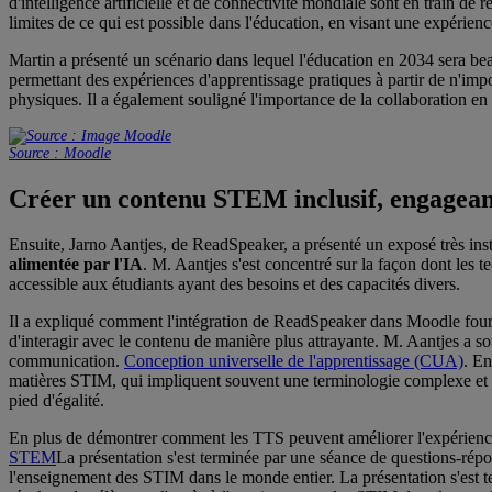
d'intelligence artificielle et de connectivité mondiale sont en train d
limites de ce qui est possible dans l'éducation, en visant une expérie
Martin a présenté un scénario dans lequel l'éducation en 2034 sera bea
permettant des expériences d'apprentissage pratiques à partir de n'impor
physiques. Il a également souligné l'importance de la collaboration en 
Source : Moodle
Créer un contenu STEM inclusif, engageant
Ensuite, Jarno Aantjes, de ReadSpeaker, a présenté un exposé très instr
alimentée par l'IA
. M. Aantjes s'est concentré sur la façon dont les
accessible aux étudiants ayant des besoins et des capacités divers.
Il a expliqué comment l'intégration de ReadSpeaker dans Moodle fourni
d'interagir avec le contenu de manière plus attrayante. M. Aantjes a so
communication.
Conception universelle de l'apprentissage (CUA)
. En
matières STIM, qui impliquent souvent une terminologie complexe et une
pied d'égalité.
En plus de démontrer comment les TTS peuvent améliorer l'expérience d
STEM
La présentation s'est terminée par une séance de questions-répons
l'enseignement des STIM dans le monde entier. La présentation s'est te