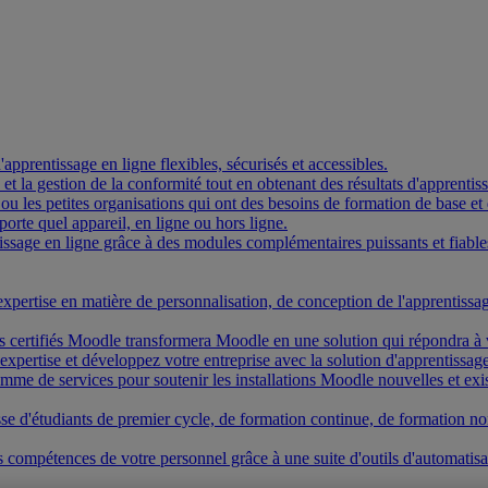
pprentissage en ligne flexibles, sécurisés et accessibles.
on et la gestion de la conformité tout en obtenant des résultats d'apprent
 ou les petites organisations qui ont des besoins de formation de base et 
rte quel appareil, en ligne ou hors ligne.
ssage en ligne grâce à des modules complémentaires puissants et fiable
expertise en matière de personnalisation, de conception de l'apprentiss
s certifiés Moodle transformera Moodle en une solution qui répondra à 
expertise et développez votre entreprise avec la solution d'apprentissage
e de services pour soutenir les installations Moodle nouvelles et exist
gisse d'étudiants de premier cycle, de formation continue, de formation 
 compétences de votre personnel grâce à une suite d'outils d'automatisat