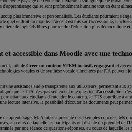
e remodeler le paysage de l'éducation. Martin a souligné que le travail c
nce d'apprentissage qui se sent profondément humaine tout en étant alime
ucoup plus immersive et personnalisée. Les étudiants pourraient s'engag
te quel endroit du monde. L'accent est mis sur l'accessibilité, l'inclusi
matière de logiciels libres pour rendre l'éducation plus démocratique et 
 et accessible dans Moodle avec une technol
uctif, intitulé
Créer un contenu STEM inclusif, engageant et accessi
 technologies vocales et de synthèse vocale alimentées par l'IA peuvent 
t une assistance audio transparente aux utilisateurs, permettant aux a
uligné que le TTS n'est pas seulement une question d'accessibilité - c'est
 permettant aux étudiants d'entendre le contenu, le TTS contribue à amé
 lecture intensive, la possibilité d'écouter les documents peut permettr
'apprentissage, M. Aantjes a présenté des exemples concrets, tels que l
es, au cours de laquelle les participants ont discuté du potentiel de l'IA
rminée par une séance de questions-réponses, au cours de laquelle les pa