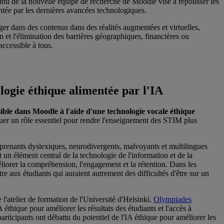
ontinu de la nouvelle équipe de recherche de Moodle vise à repousser les
ntée par les dernières avancées technologiques.
er dans des contenus dans des réalités augmentées et virtuelles,
on et l'élimination des barrières géographiques, financières ou
accessible à tous.
ogie éthique alimentée par l'IA
ble dans Moodle à l'aide d'une technologie vocale éthique
jouer un rôle essentiel pour rendre l'enseignement des STIM plus
pprenants dyslexiques, neurodivergents, malvoyants et multilingues
 un élément central de la technologie de l'information et de la
liorer la compréhension, l'engagement et la rétention. Dans les
e aux étudiants qui auraient autrement des difficultés d'être sur un
'atelier de formation de l'Université d'Helsinki.
Olympiades
 éthique pour améliorer les résultats des étudiants et l'accès à
rticipants ont débattu du potentiel de l'IA éthique pour améliorer les