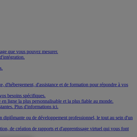
issage que vous pouvez mesurer.
d'intégration.
s.
age, d'hébergement, d'assistance et de formation pour répondre à vos
vos besoins spécifiques.
 en ligne la plus personnalisable et la plus fiable au monde.
antes. Plus d'informations ici.
non diplômante ou de développement professionnel, le tout au sein d'un
ion, de création de rapports et d'apprentissage virtuel qui vous font