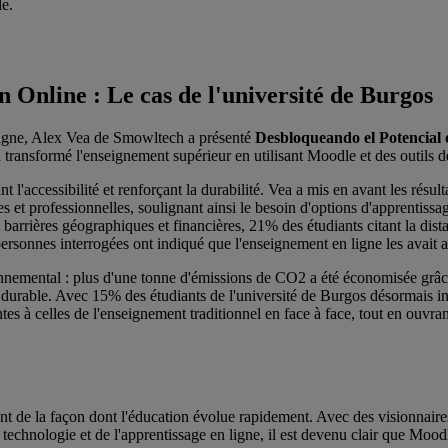
de.
 Online : Le cas de l'université de Burgos
n ligne, Alex Vea de Smowltech a présenté
Desbloqueando el Potencial d
transformé l'enseignement supérieur en utilisant Moodle et des outils 
sant l'accessibilité et renforçant la durabilité. Vea a mis en avant les r
es et professionnelles, soulignant ainsi le besoin d'options d'apprentissa
 barrières géographiques et financières, 21% des étudiants citant la dis
 personnes interrogées ont indiqué que l'enseignement en ligne les avait a
onnemental : plus d'une tonne d'émissions de CO2 a été économisée grâce 
urable. Avec 15% des étudiants de l'université de Burgos désormais ins
s à celles de l'enseignement traditionnel en face à face, tout en ouvrant 
t de la façon dont l'éducation évolue rapidement. Avec des visionnai
echnologie et de l'apprentissage en ligne, il est devenu clair que Mood