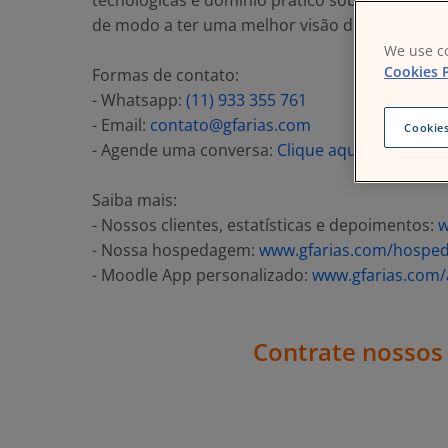
tecnológicas e domínio prático sobre o uso 
de modo a ter uma melhor visão dos serviços q
We use co
Cookies P
Formas de contato:
- Whatsapp:
(11) 933 355 761
- Email:
contato@gfarias.com
Cookies
- Agende uma conversa:
Clique aqui
Saiba mais:
- Nossos clientes, estatísticas e depoimentos:
w
- Nossa hospedagem:
www.gfarias.com/hospe
- Moodle App personalizado:
www.gfarias.com
Contrate nossos 