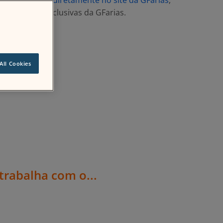
sta de serviços diretamente no site da GFarias
,
umas delas exclusivas da GFarias.
All Cookies
trabalha com o...