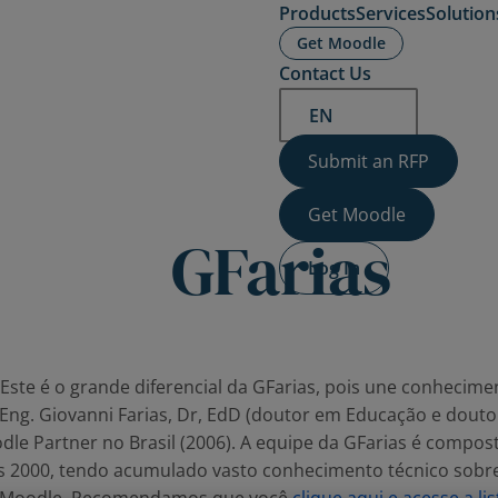
Products
Services
Solution
Get Moodle
Contact Us
EN
Submit an RFP
Get Moodle
GFarias
Log In
Este é o grande diferencial da GFarias, pois une conheci
 Eng. Giovanni Farias, Dr, EdD (doutor em Educação e dout
e Partner no Brasil (2006). A equipe da GFarias é compost
2000, tendo acumulado vasto conhecimento técnico sobre