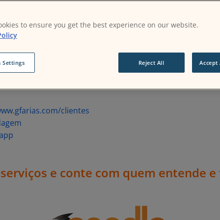
do Moodle. Recomendamos que você
clique aqui e acesse a li
ue prestamos e as soluções com as quais trabalhamos, alg
okies to ensure you get the best experience on our website.
olicy
 Settings
Reject All
Accept 
ww.gfarias.com/clientes
dagem
/app
serviços e conte com quem entende e 