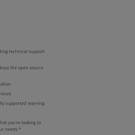
eding technical support
 about the open-source
tation
rvices
lly supported learning
hat you’re looking to
our needs.
*