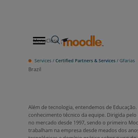
Skip
to
content
Menu
Close
Services /
Certified Partners & Services
/
GFarias
Brazil
Além de tecnologia, entendemos de Educação. 
conhecimento técnico da equipe. Dirigida pelo
no mercado desde 1997, sendo o primeiro Moodl
trabalham na empresa desde meados dos anos 