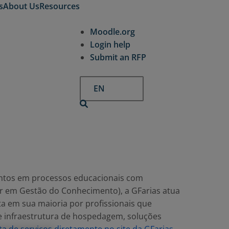
s
About Us
Resources
Moodle.org
Login help
Submit an RFP
EN
mentos em processos educacionais com
or em Gestão do Conhecimento), a GFarias atua
a em sua maioria por profissionais que
 infraestrutura de hospedagem, soluções