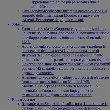
apprendimento online più personalizzabile e
affidabile al mondo.
Tutti i servizi
Moodle offre un'ampia gamma di servizi a
supporto delle installazioni Moodle, sia nuove che
esistenti. Per saperne di più, cliccate qui.
Soluzioni
Formazione scolastica
Supportare ogni tipo di studente,
universitario, di formazione continua, non universitario e
di sviluppo professionale, tutto all'interno di un unico
LMS.
Apprendimento sul posto di lavoro
Forma e migliora le
competenze della tua forza lavoro con una suite di
strumenti di automazione, reporting e apprendimento
virtuale che fanno risparmiare tempo e generano risultati.
Governo
Soddisfare gli standard normativi e di conformit
con un LMS scalabile e sicuro per il settore pubblico e le
agenzie governative.
Allenamento Vocale
Porta online i tuoi corsi di istruzione
formazione professionale con Moodle LMS.
Moodle e AI
Scoprite l'approccio di Moodle all'IA
incentrato sull'uomo e il nostro impegno per la
trasparenza, l'uguaglianza e le pratiche etiche.
Riguardo a noi
Riguardo a noi
Scopri di più sulla storia, la missione e le
persone dietro il nostro progetto globale di Moodle.