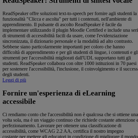
ReadSpeaker: Strumenti di sintesi vocale
ReadSpeaker offre soluzioni text-to-speech per fornire agli studenti la
funzionalità "Clicca e ascolta" per tutti i contenuti, nell'ambiente di
apprendimento. Il pulsante di ascolto ReadSpeaker è facile da
implementare utilizzando il plugin Moodle Certified e include una ser
di strumenti di accessibilità facili da usare, come l'evidenziazione
sincronizzata, il dizionario personale e la modalità ad alto contrasto.
Sebbene siano particolarmente importanti per coloro che hanno
difficoltà di apprendimento e per gli studenti di lingue, i contenuti e gl
strumenti per l'accessibilità migliorati dall'UDL supportano tutti gli
studenti. ReadSpeaker collabora con oltre 1000 istituzioni in 70 paesi
per sostenere l'accessibilità, l'inclusione, il coinvolgimento e il succes
degli studenti.
Leggi di più
Fornire un'esperienza di eLearning
accessibile
Ci rendiamo conto che l'accessibilità non è qualcosa che si ottiene una
volta sola, ma è un viaggio continuo che richiede costante attenzione 
perfezionamento. Lavorare per ottenere una classificazione di
accessibilità, come WCAG 2.2 AA, certifica il nostro impegno
costante per mettere gli educatori in condizione di migliorare il mondo