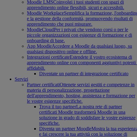
Moodle LMS
Coinvolgi i tuoi studenti con spazi di
apprendimento online flessibili, sicuri e accessibili.
Moodle Workplace
Semplifica la formazione, l'onboardin
e la gestione della conformità, promuovendo risultati di
apprendimento che puoi misurare.
MoodleCloud
Per i privati che vendono corsi o per le
piccole organizzazioni con esigenze di formazione e di
onboarding di base.
App Moodle
Accedere a Moodle da qualsiasi luogo, su
qualsiasi dispositivo online e offline.
Integrazioni certificate
Estendete il vostro ecosistema di
apprendimento online con componenti aggiuntivi potenti
affidabili.
Diventate un partner di integrazione certificato
Servizi
Partner certificati
Ottenete servizi gestiti e competenze in
materia di personalizzazione, progettazione
dell'apprendimento, hosting, assistenza e formazione per
le vostre esigenze specifiche.
Trova il tuo partner
La nostra rete di partner
certificati Moodle trasformerà Moodle in una
soluzione in grado di soddisfare le vostre esigenze
specifiche.
Diventa un partner Moodle
Mostra la tua esperienz
e fai crescere la tua attività con la soluzione di