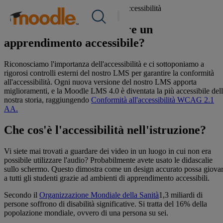
Salta
Funzionalità con Moodle
/
Moodle e l'accessibilità
Prodotti
al
Servizi
contenuto
Come fa Moodle a fornire un
Soluzioni
apprendimento accessibile?
Riguardo a noi
risorse
Riconosciamo l'importanza dell'accessibilità e ci sottoponiamo a
Contattaci
rigorosi controlli esterni del nostro LMS per garantire la conformità
all'accessibilità. Ogni nuova versione del nostro LMS apporta
miglioramenti, e la Moodle LMS 4.0 è diventata la più accessibile del
nostra storia, raggiungendo
Conformità all'accessibilità WCAG 2.1
IT
AA.
Che cos'è l'accessibilità nell'istruzione?
Invia una RFP
Vi siete mai trovati a guardare dei video in un luogo in cui non era
possibile utilizzare l'audio? Probabilmente avete usato le didascalie
Ottieni Moodle
sullo schermo. Questo dimostra come un design accurato possa giova
a tutti gli studenti grazie ad ambienti di apprendimento accessibili.
Accesso
Secondo il
Organizzazione Mondiale della Sanità
1,3 miliardi di
persone soffrono di disabilità significative. Si tratta del 16% della
popolazione mondiale, ovvero di una persona su sei.