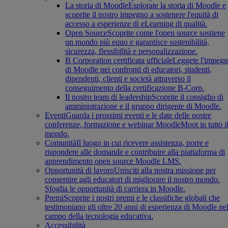
La storia di Moodle
Esplorate la storia di Moodle e
scoprite il nostro impegno a sostenere l'equità di
accesso a esperienze di eLearning di qualità.
Open Source
Scoprite come l'open source sostiene
un mondo più equo e garantisce sostenibilità,
sicurezza, flessibilità e personalizzazione.
B Corporation certificata ufficiale
Leggete l'impeg
di Moodle nei confronti di educatori, studenti,
dipendenti, clienti e società attraverso il
conseguimento della certificazione B-Corp.
Il nostro team di leadership
Scoprite il consiglio di
amministrazione e il gruppo dirigente di Moodle.
Eventi
Guarda i prossimi eventi e le date delle nostre
conferenze, formazione e webinar MoodleMoot in tutto i
mondo.
Comunità
Il luogo in cui ricevere assistenza, porre e
rispondere alle domande e contribuire alla piattaforma di
apprendimento open source Moodle LMS.
Opportunità di lavoro
Unisciti alla nostra missione per
consentire agli educatori di migliorare il nostro mondo.
Sfoglia le opportunità di carriera in Moodle.
Premi
Scoprite i nostri premi e le classifiche globali che
testimoniano gli oltre 20 anni di esperienza di Moodle ne
campo della tecnologia educativa.
Accessibilità