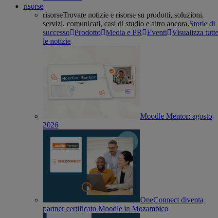
risorse
risorse
Trovate notizie e risorse su prodotti, soluzioni,
servizi, comunicati, casi di studio e altro ancora.
Storie di
successo
Prodotto
Media e PR
Eventi
Visualizza tutt
le notizie
Moodle Mentor: agosto
2026
OneConnect diventa
partner certificato Moodle in Mozambico