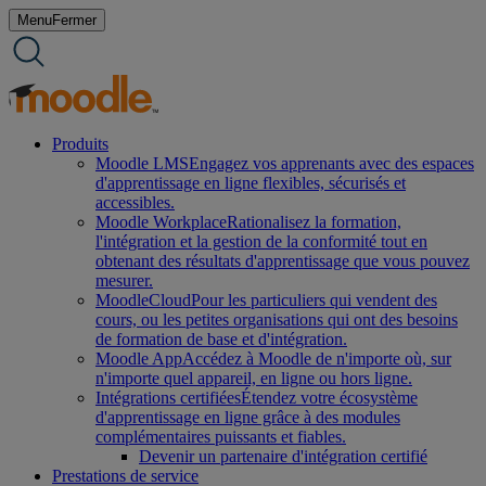
Aller
Menu
Fermer
au
contenu
Produits
Moodle LMS
Engagez vos apprenants avec des espaces
d'apprentissage en ligne flexibles, sécurisés et
accessibles.
Moodle Workplace
Rationalisez la formation,
l'intégration et la gestion de la conformité tout en
obtenant des résultats d'apprentissage que vous pouvez
mesurer.
MoodleCloud
Pour les particuliers qui vendent des
cours, ou les petites organisations qui ont des besoins
de formation de base et d'intégration.
Moodle App
Accédez à Moodle de n'importe où, sur
n'importe quel appareil, en ligne ou hors ligne.
Intégrations certifiées
Étendez votre écosystème
d'apprentissage en ligne grâce à des modules
complémentaires puissants et fiables.
Devenir un partenaire d'intégration certifié
Prestations de service