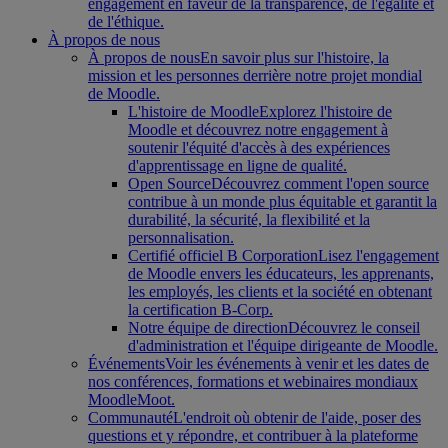
engagement en faveur de la transparence, de l'égalité et
de l'éthique.
À propos de nous
À propos de nous
En savoir plus sur l'histoire, la
mission et les personnes derrière notre projet mondial
de Moodle.
L'histoire de Moodle
Explorez l'histoire de
Moodle et découvrez notre engagement à
soutenir l'équité d'accès à des expériences
d'apprentissage en ligne de qualité.
Open Source
Découvrez comment l'open source
contribue à un monde plus équitable et garantit la
durabilité, la sécurité, la flexibilité et la
personnalisation.
Certifié officiel B Corporation
Lisez l'engagement
de Moodle envers les éducateurs, les apprenants,
les employés, les clients et la société en obtenant
la certification B-Corp.
Notre équipe de direction
Découvrez le conseil
d'administration et l'équipe dirigeante de Moodle.
Événements
Voir les événements à venir et les dates de
nos conférences, formations et webinaires mondiaux
MoodleMoot.
Communauté
L'endroit où obtenir de l'aide, poser des
questions et y répondre, et contribuer à la plateforme