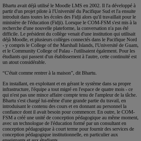
Bhartu avait déjà utilisé le Moodle LMS en 2002. Il l'a développé à
partir d'un projet pilote à l'Université du Pacifique Sud et l'a ensuite
introduit dans toutes les écoles des Fidji alors qu'il travaillait pour le
ministère de l'éducation (Fidji). Lorsque le COM-FSM s'est mis à la
recherche d'une nouvelle plateforme, la conversation n'a pas été
difficile. Le président du collège venait d'une institution qui utilisait
déjà Moodle, et plusieurs collèges connectés dans le Pacifique Nord
- y compris le College of the Marshall Islands, l'Université de Guam,
et le Community College of Palau - l'utilisaient également. Pour les
étudiants qui passent d'un établissement à l'autre, cette continuité est
un atout considérable.
“C'était comme rentrer à la maison”, dit Bhartu.
En installant, en exploitant et en gérant le système dans sa propre
infrastructure, l'équipe a tout migré en l'espace de quatre mois - ce
qui n'est pas une mince affaire compte tenu de l'ampleur de la tâche.
Bhartu s'est chargé lui-même d'une grande partie du travail, en
introduisant le contenu des cours et en donnant au personnel la
confiance dont il avait besoin pour commencer. En outre, le COM-
FSM a créé une unité de conception pédagogique au même moment,
avec un technologue de l'éducation formé par un consultant en
conception pédagogique à court terme pour fournir des services de
conception pédagogique institutionnelle, en particulier aux
enseignants et aux étudiants.