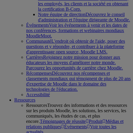
les employés, les clients et la société en obtenant
la certification B-Corp.
Notre équipe de direction
Découvrez le conseil
d'administration et l'équipe dirigeante de Moodle.
Événements
Voir les événements à venir et les dates de
nos conférences, formations et webinaires mondiaux
MoodleMoot.
Communauté
L'endroit où obtenir de l'aide, poser des
questions et y répondre, et contribuer à la plateforme
d'apprentissage open source, Moodle LMS.
Carrières
Rejoignez notre mission pour donner aux
éducateurs les moyens d'améliorer notre monde.
Parcourez les opportunités de carrière chez Moodle.
Récompenses
Découvrez nos récompenses et
classements mondiaux qui témoignent de plus de 20 ans
d'expertise de Moodle dans le domaine des
technologies de l'éducation.
Accessibilité
Ressources
Ressources
Trouvez des informations et des ressources
sur les produits Moodle, les solutions, les services, les
communiqués, les études de cas, et plus
encore.
Témoignages de réussite
Produit
Médias et
relations publiques
Événements
Voir toutes les
actualités