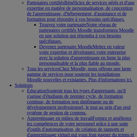
Partenaires certifiés
Bénéficiez de services gérés et d'une
expertise en matière de personnalisation, de conception
de l'apprentissage, d'hébergement, d'assistance et de
formation pour répondre à vos besoins spécifiques.
Trouvez votre partenaire
Notre réseau de
partenaires certifiés Moodle transformera Moodle
en une solution qui répondra à vos besoins
spécifiques.
Devenez partenaire Moodle
Mettez en valeur
votre expertise et développez votre entreprise
avec la solution d'apprentissage en ligne la plus
personnalisable et la plus fiable au monde.
Tous les services
Chez Moodle, nous offrons une large
gamme de services pour soutenir les installations
Moodle nouvelles et existantes. Plus d'informations ici.
Solutions
Éducation
Soutenir tous les types d'apprenants, qu'il
s'agisse d'étudiants de premier cycle, de formation
continue, de formation non diplômante ou de
développement professionnel, le tout au sein d'un seul
système de gestion de contenu.
Apprentissage en milieu de travail
Formez et améliorez
les compétences de votre personnel grâce à une suite
d'outils d'automatisation, de création de rapports et
d'apprentissage virtuel qui vous font gagner du temps et