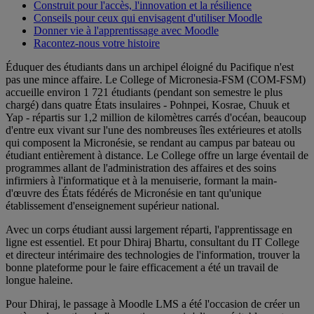
Construit pour l'accès, l'innovation et la résilience
Conseils pour ceux qui envisagent d'utiliser Moodle
Donner vie à l'apprentissage avec Moodle
Racontez-nous votre histoire
Éduquer des étudiants dans un archipel éloigné du Pacifique n'est
pas une mince affaire. Le College of Micronesia-FSM (COM-FSM)
accueille environ 1 721 étudiants (pendant son semestre le plus
chargé) dans quatre États insulaires - Pohnpei, Kosrae, Chuuk et
Yap - répartis sur 1,2 million de kilomètres carrés d'océan, beaucoup
d'entre eux vivant sur l'une des nombreuses îles extérieures et atolls
qui composent la Micronésie, se rendant au campus par bateau ou
étudiant entièrement à distance. Le College offre un large éventail de
programmes allant de l'administration des affaires et des soins
infirmiers à l'informatique et à la menuiserie, formant la main-
d'œuvre des États fédérés de Micronésie en tant qu'unique
établissement d'enseignement supérieur national.
Avec un corps étudiant aussi largement réparti, l'apprentissage en
ligne est essentiel. Et pour Dhiraj Bhartu, consultant du IT College
et directeur intérimaire des technologies de l'information, trouver la
bonne plateforme pour le faire efficacement a été un travail de
longue haleine.
Pour Dhiraj, le passage à Moodle LMS a été l'occasion de créer un