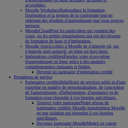
accessibles.
Moodle Workplace
Rationalisez la formation,
l'intégration et la gestion de la conformité tout en
obtenant des résultats d'apprentissage que vous pouvez
mesurer.
MoodleCloud
Pour les particuliers qui vendent des
cours, ou les petites organisations qui ont des besoins
de formation de base et d'intégration.
Moodle App
Accédez à Moodle de n'importe où, sur
n'importe quel appareil, en ligne ou hors ligne.
Intégrations certifiées
Étendez votre écosystème
d'apprentissage en ligne grâce à des modules
complémentaires puissants et fiables.
Devenir un partenaire d'intégration certifié
Prestations de service
Partenaires certifiés
Bénéficiez de services gérés et d'une
expertise en matière de personnalisation, de conception
de l'apprentissage, d'hébergement, d'assistance et de
formation pour répondre à vos besoins spécifiques.
Trouvez votre partenaire
Notre réseau de
partenaires certifiés Moodle transformera Moodle
en une solution qui répondra à vos besoins
spécifiques.
Devenez partenaire Moodle
Mettez en valeur