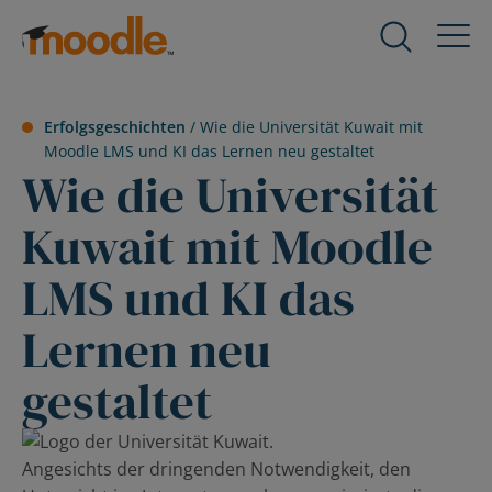
Zum
Inhalt
Produkte
Expand
springen
child
menu
Dienstleistungen
Erfolgsgeschichten
/
Wie die Universität Kuwait mit
for
Expand
Moodle LMS und KI das Lernen neu gestaltet
Produkte
child
Wie die Universität
menu
Lösungen
for
Kuwait mit Moodle
Expand
Dienstleistungen
child
LMS und KI das
menu
Über uns
for
Expand
Lernen neu
Lösungen
child
menu
Ressourcen
gestaltet
for
Expand
Über
child
uns
menu
Kontakt
Angesichts der dringenden Notwendigkeit, den
for