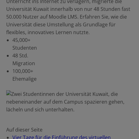
Unterricht ins Internet zu verlagern, migrierte die
Ressourcen
Universität Kuwait innerhalb von nur 48 Stunden fast
DE
50.000 Nutzer auf Moodle LMS. Erfahren Sie, wie die
Universität diese Umstellung als Grundlage für
flexibles, innovatives Lernen nutzte.
45,000+
RFP einreichen
Studenten
48 Std.
Migration
Moodle erhalten
100,000+
Ehemalige
Einloggen
Auf dieser Seite
Vier Tage für die Einführung des virtuellen